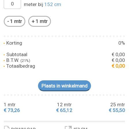
meter bij
152 cm
Korting
0%
Subtotaal
€ 0,00
B.T.W.
€ 0,00
(21%)
Totaalbedrag
€ 0,00
1 mtr
12 mtr
25 mtr
€ 73,26
€ 65,12
€ 55,50