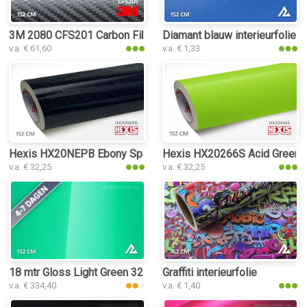
3M 2080 CFS201 Carbon Fiber Anthracite interieurfolie
Diamant blauw interieurfolie
v.a. € 61,60
v.a. € 1,33
Hexis HX20NEPB Ebony Sparkle Black Gloss interieurfolie
Hexis HX20266S Acid Green Sat
v.a. € 32,25
v.a. € 32,25
18 mtr Gloss Light Green 3227 interieurfolie
Graffiti interieurfolie
v.a. € 334,40
v.a. € 1,40