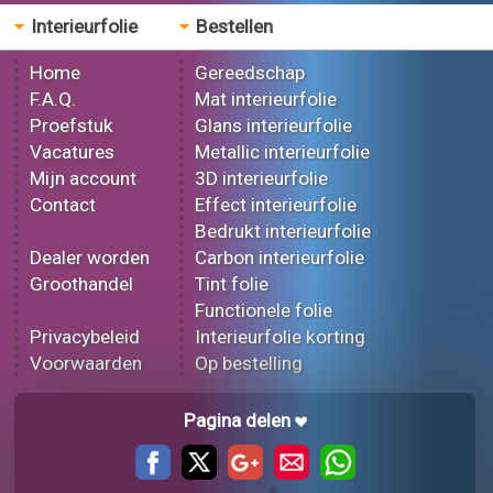
Interieurfolie
Bestellen
Home
Gereedschap
F.A.Q.
Mat interieurfolie
Proefstuk
Glans interieurfolie
Vacatures
Metallic interieurfolie
Mijn account
3D interieurfolie
Contact
Effect interieurfolie
Bedrukt interieurfolie
Dealer worden
Carbon interieurfolie
Groothandel
Tint folie
Functionele folie
Privacybeleid
Interieurfolie korting
Voorwaarden
Op bestelling
Pagina delen