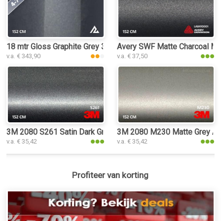
18 mtr Gloss Graphite Grey 3180 interieurfolie
Avery SWF Matte Charcoal Meta
v.a. € 343,90
v.a. € 37,50
3M 2080 S261 Satin Dark Grey interieurfolie
3M 2080 M230 Matte Grey Alum
v.a. € 35,42
v.a. € 35,42
Profiteer van korting