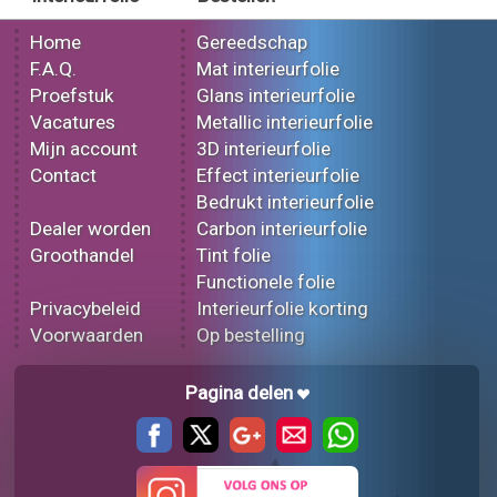
Home
Gereedschap
F.A.Q.
Mat interieurfolie
Proefstuk
Glans interieurfolie
Vacatures
Metallic interieurfolie
Mijn account
3D interieurfolie
Contact
Effect interieurfolie
Bedrukt interieurfolie
Dealer worden
Carbon interieurfolie
Groothandel
Tint folie
Functionele folie
Privacybeleid
Interieurfolie korting
Voorwaarden
Op bestelling
Pagina delen