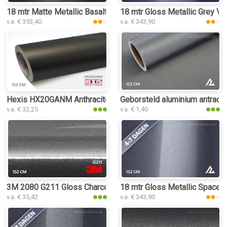
18 mtr Matte Metallic Basalt Grey 3097 interieurfolie
18 mtr Gloss Metallic Grey Vio
v.a. € 353,40
v.a. € 343,90
Hexis HX20GANM Anthracite Grey Metal Matt interieurfolie
Geborsteld aluminium antraciet
v.a. € 32,25
v.a. € 1,40
3M 2080 G211 Gloss Charcoal Metallic
18 mtr Gloss Metallic Space G
v.a. € 35,42
v.a. € 343,90