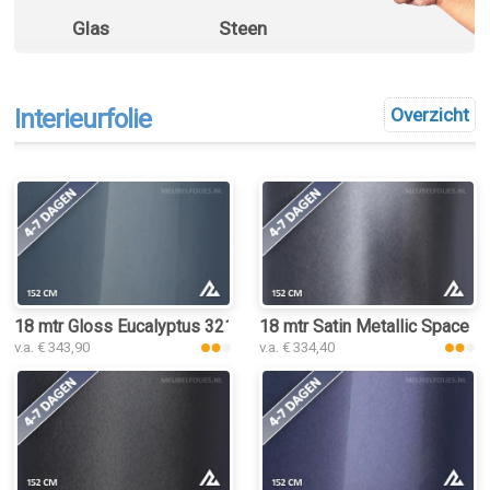
Glas
Steen
Interieurfolie
Overzicht
18 mtr Gloss Eucalyptus 3210 interieurfolie
18 mtr Satin Metallic Space Gr
v.a. € 343,90
v.a. € 334,40