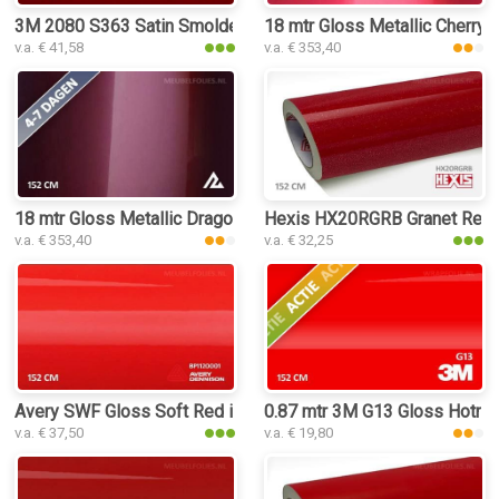
3M 2080 S363 Satin Smoldering Red interieurfolie
18 mtr Gloss Metallic Cherry R
v.a. € 41,58
v.a. € 353,40
18 mtr Gloss Metallic Dragon Blood Red 3065 interieurfolie
Hexis HX20RGRB Granet Red Gl
v.a. € 353,40
v.a. € 32,25
Avery SWF Gloss Soft Red interieurfolie
0.87 mtr 3M G13 Gloss Hotro
v.a. € 37,50
v.a. € 19,80