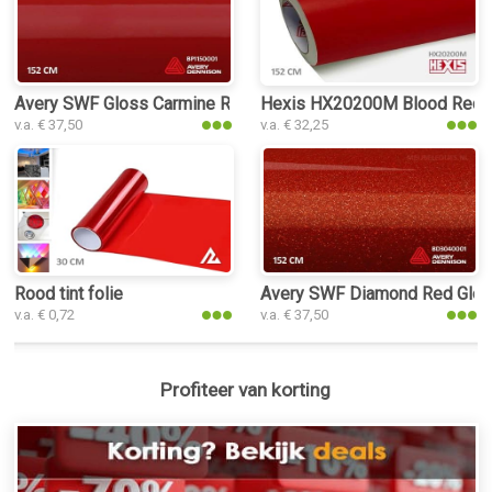
Avery SWF Gloss Carmine Red interieurfolie
Hexis HX20200M Blood Red Mat
v.a. € 37,50
v.a. € 32,25
Rood tint folie
Avery SWF Diamond Red Gloss 
v.a. € 0,72
v.a. € 37,50
Profiteer van korting