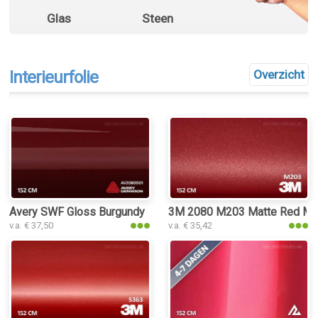
Glas
Steen
Interieurfolie
Overzicht
Avery SWF Gloss Burgundy interieurfolie
3M 2080 M203 Matte Red Met
v.a. € 37,50
v.a. € 35,42