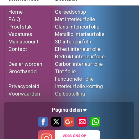
Home
Gereedschap
F.A.Q.
Mat interieurfolie
Proefstuk
Glans interieurfolie
Vacatures
Metallic interieurfolie
Mijn account
3D interieurfolie
Contact
Effect interieurfolie
Bedrukt interieurfolie
Dealer worden
Carbon interieurfolie
Groothandel
Tint folie
Functionele folie
Privacybeleid
Interieurfolie korting
Voorwaarden
Op bestelling
Pagina delen