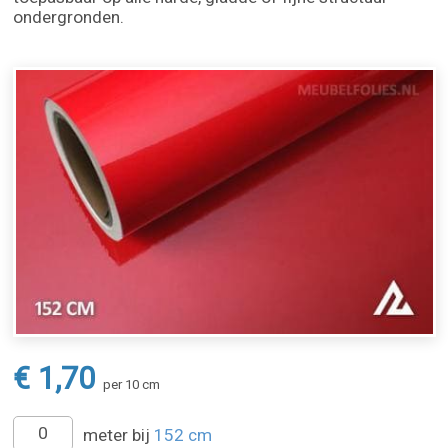
ondergronden.
€ 1,70
per 10 cm
meter bij
152 cm