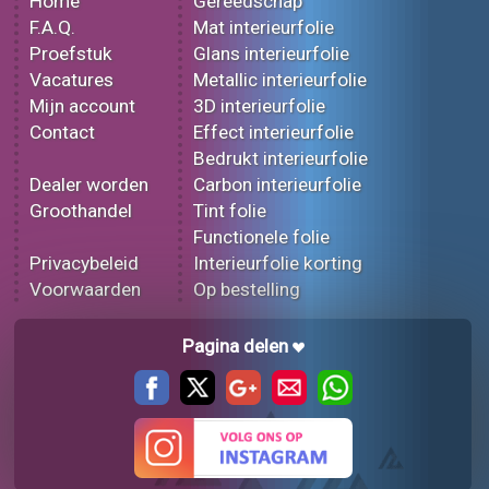
Home
Gereedschap
F.A.Q.
Mat interieurfolie
Proefstuk
Glans interieurfolie
Vacatures
Metallic interieurfolie
Mijn account
3D interieurfolie
Contact
Effect interieurfolie
Bedrukt interieurfolie
Dealer worden
Carbon interieurfolie
Groothandel
Tint folie
Functionele folie
Privacybeleid
Interieurfolie korting
Voorwaarden
Op bestelling
Pagina delen