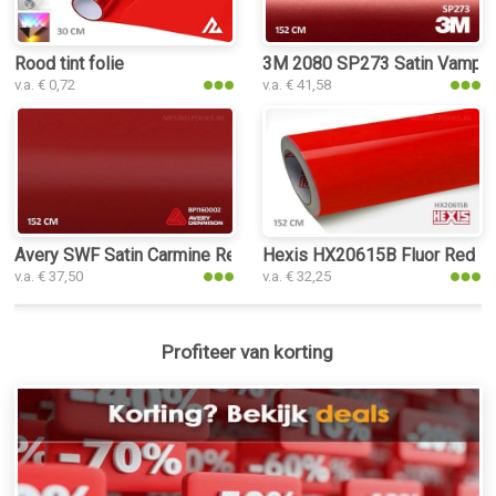
Rood tint folie
3M 2080 SP273 Satin Vampire 
v.a. € 0,72
v.a. € 41,58
Avery SWF Satin Carmine Red interieurfolie
Hexis HX20615B Fluor Red Glo
v.a. € 37,50
v.a. € 32,25
Profiteer van korting