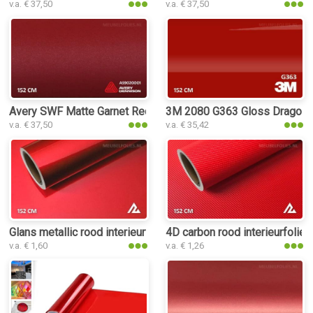
v.a. € 37,50
v.a. € 37,50
Avery SWF Matte Garnet Red Metallic interieurfolie
3M 2080 G363 Gloss Dragon Fi
v.a. € 37,50
v.a. € 35,42
Glans metallic rood interieurfolie
4D carbon rood interieurfolie
v.a. € 1,60
v.a. € 1,26