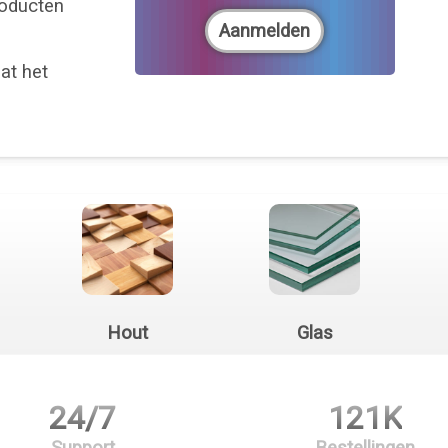
roducten
at het
Hout
Glas
24/7
121K