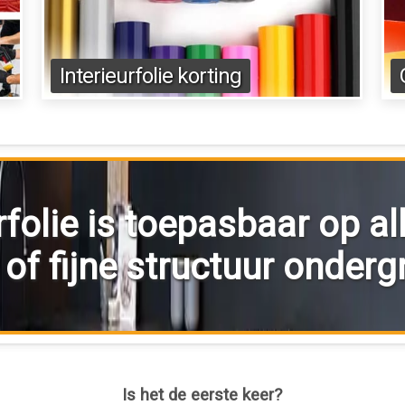
Interieurfolie korting
rfolie is toepasbaar op al
of fijne structuur onder
Is het de eerste keer?