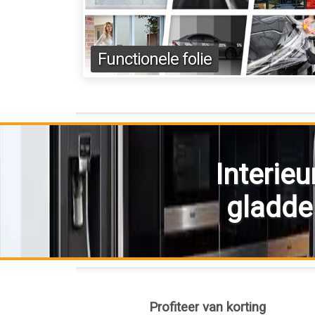
Functionele folie
Interieu
gladde 
Profiteer van korting