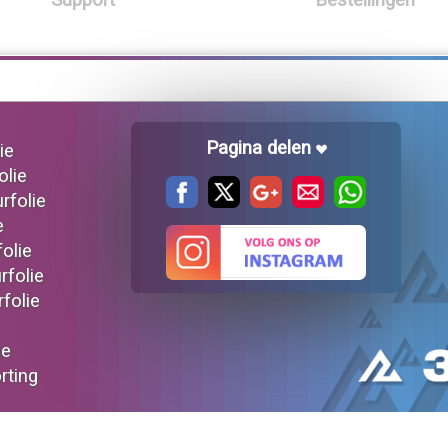
Support
Bestellingen
Pagina delen
ie
olie
urfolie
e
folie
rfolie
rfolie
ie
orting