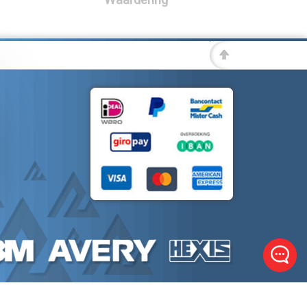
Waardering
KvK 72383585