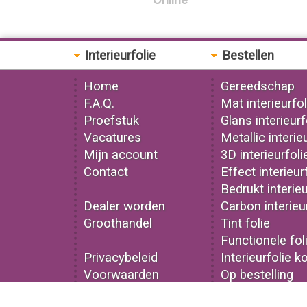
Online
Interieurfolie
Bestellen
Home
Gereedschap
F.A.Q.
Mat interieurfol
Proefstuk
Glans interieurf
Vacatures
Metallic interie
Mijn account
3D interieurfoli
Contact
Effect interieur
Bedrukt interieu
Dealer worden
Carbon interieu
Groothandel
Tint folie
Functionele fol
Privacybeleid
Interieurfolie k
Voorwaarden
Op bestelling
© Webano 2026