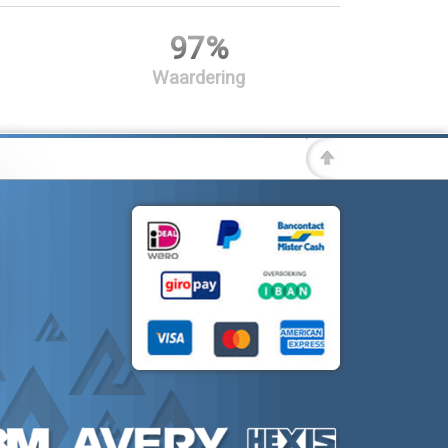
97%
Waardering