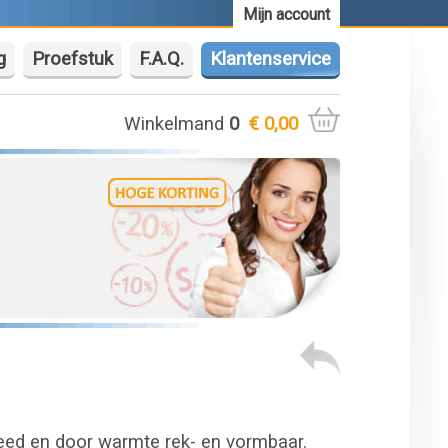
Mijn account
g
Proefstuk
F.A.Q.
Klantenservice
Winkelmand
0
€ 0,00
reed en door warmte rek- en vormbaar.