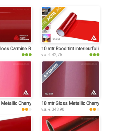
oss Carmine Red interieurfolie
10 mtr Rood tint interieurfolie
v.a. € 42,75
 Metallic Cherry Red 3068 interieurfolie
18 mtr Gloss Metallic Cherry Red 3160 inter
v.a. € 343,90