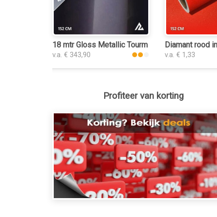
18 mtr Gloss Metallic Tourmaline Red 3177 interi
Diamant rood in
v.a. € 343,90
v.a. € 1,33
Profiteer van korting