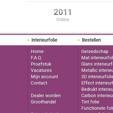
2011
Online
Interieurfolie
Bestellen
Home
Gereedschap
F.A.Q.
Mat interieurfol
Proefstuk
Glans interieurf
Vacatures
Metallic interie
Mijn account
3D interieurfoli
Contact
Effect interieur
Bedrukt interieu
Dealer worden
Carbon interieu
Groothandel
Tint folie
Functionele fol