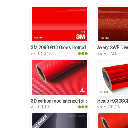
3M 2080 G13 Gloss Hotrod Red interieurfolie
Avery SWF Diam
v.a. € 35,42
v.a. € 37,50
3D carbon rood interieurfolie
Hexis HX30SCH
v.a. € 1,19
v.a. € 101,25