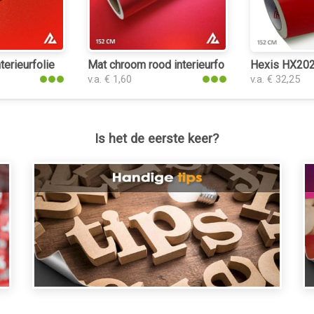
eurfolie
terieurfolie
Mat chroom rood interieurfolie
Hexis HX2020
v.a. € 1,60
v.a. € 32,25
Is het de eerste keer?