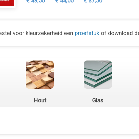
€ 49,50
€ 44,00
€ 37,50
stel voor kleurzekerheid een
proefstuk
of download 
Hout
Glas