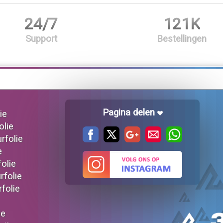
24/7
121K
Support
Bestellingen
Pagina delen
ie
olie
urfolie
e
folie
rfolie
rfolie
ie