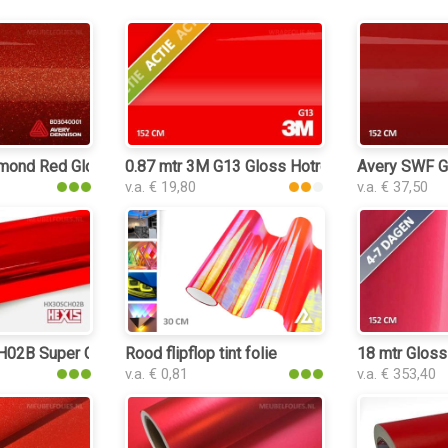
ond Red Gloss interieurfolie
0.87 mtr 3M G13 Gloss Hotrod Red
Avery SWF Gl
v.a. € 19,80
v.a. € 37,50
02B Super Chrome Red Gloss interieurfolie
Rood flipflop tint folie
18 mtr Gloss
v.a. € 0,81
v.a. € 353,40