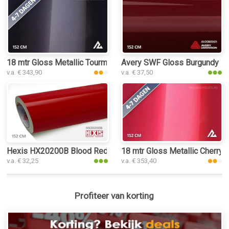
18 mtr Gloss Metallic Tourmaline Red 3177 interieurfolie
Avery SWF Gloss Burgundy inte
v.a. € 343,90
v.a. € 37,50
Hexis HX20200B Blood Red Gloss interieurfolie
18 mtr Gloss Metallic Cherry R
v.a. € 32,25
v.a. € 353,40
Profiteer van korting