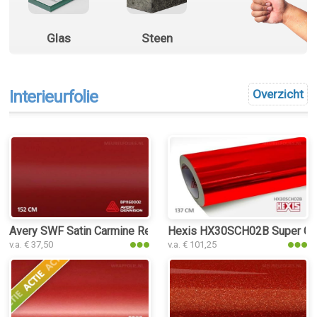
Glas
Steen
Interieurfolie
Overzicht
Avery SWF Satin Carmine Red interieurfolie
Hexis HX30SCH02B Super Chro
v.a. € 37,50
v.a. € 101,25