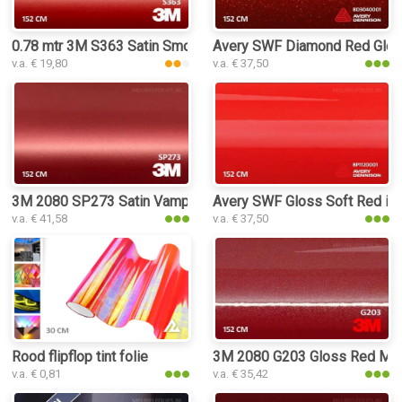
0.78 mtr 3M S363 Satin Smoldering Red
Avery SWF Diamond Red Gloss 
v.a. € 19,80
v.a. € 37,50
3M 2080 SP273 Satin Vampire Red interieurfolie
Avery SWF Gloss Soft Red inte
v.a. € 41,58
v.a. € 37,50
Rood flipflop tint folie
3M 2080 G203 Gloss Red Metall
v.a. € 0,81
v.a. € 35,42