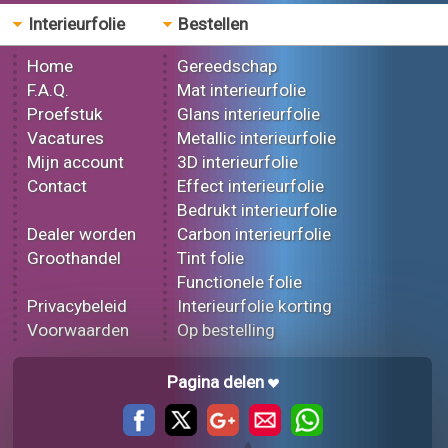
Interieurfolie
Bestellen
Home
Gereedschap
F.A.Q.
Mat interieurfolie
Proefstuk
Glans interieurfolie
Vacatures
Metallic interieurfolie
Mijn account
3D interieurfolie
Contact
Effect interieurfolie
Bedrukt interieurfolie
Dealer worden
Carbon interieurfolie
Groothandel
Tint folie
Functionele folie
Privacybeleid
Interieurfolie korting
Voorwaarden
Op bestelling
Pagina delen