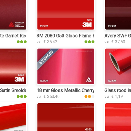
 Garnet Red Metallic interieurfolie
3M 2080 G53 Gloss Flame Red interieurfolie
Avery SWF Gl
v.a. € 35,42
v.a. € 37,50
erieurfolie
atin Smoldering Red interieurfolie
18 mtr Gloss Metallic Cherry Red 3068 interieu
Glans rood in
v.a. € 353,40
v.a. € 1,19