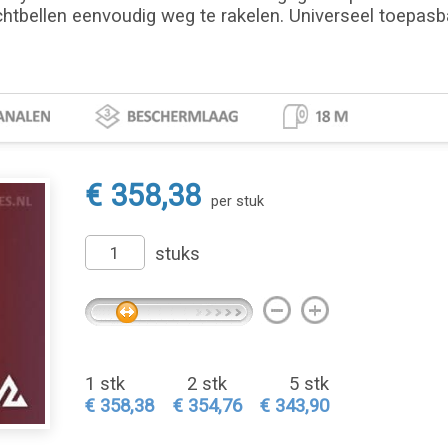
chtbellen eenvoudig weg te rakelen. Universeel toepasbaa
€ 358,38
per stuk
stuks
1 stk
2 stk
5 stk
€ 358,38
€ 354,76
€ 343,90