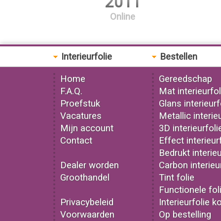
2011
Online
Interieurfolie
Bestellen
Home
Gereedschap
F.A.Q.
Mat interieurfol
Proefstuk
Glans interieurf
Vacatures
Metallic interie
Mijn account
3D interieurfoli
Contact
Effect interieur
Bedrukt interieu
Dealer worden
Carbon interieu
Groothandel
Tint folie
Functionele fol
Privacybeleid
Interieurfolie k
Voorwaarden
Op bestelling