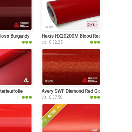
oss Burgundy interieurfolie
Hexis HX20200M Blood Red Matt interieurf
v.a. € 32,25
rfolie
terieurfolie
Avery SWF Diamond Red Gloss interieurfoli
v.a. € 37,50