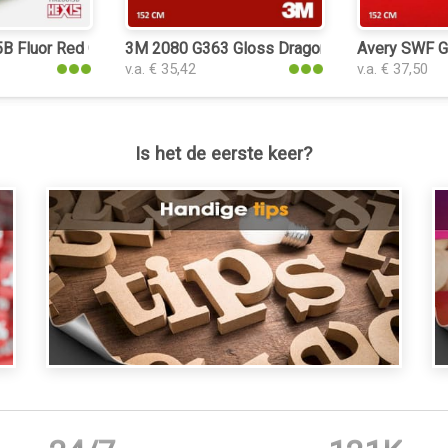
eurfolie
 Fluor Red Gloss interieurfolie
3M 2080 G363 Gloss Dragon Fire Red interieur
Avery SWF Gl
v.a. € 35,42
v.a. € 37,50
Is het de eerste keer?