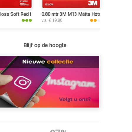
folie
oss Soft Red interieurfolie
0.80 mtr 3M M13 Matte Hotrod Red
v.a. € 19,80
Blijf op de hoogte