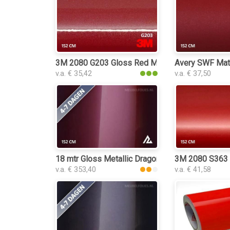
3M 2080 G203 Gloss Red Metallic interieurfolie
Avery SWF Matte
v.a. € 35,42
v.a. € 37,50
18 mtr Gloss Metallic Dragon Blood Red 3065 int
3M 2080 S363 S
v.a. € 353,40
v.a. € 41,58