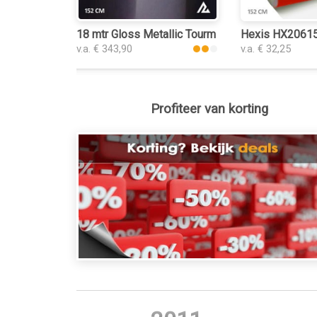
18 mtr Gloss Metallic Tourmaline Red 3177 interi
Hexis HX20615B
v.a. € 343,90
v.a. € 32,25
Profiteer van korting