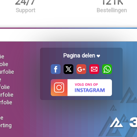
24/7
121K
Support
Bestellingen
Pagina delen
ie
olie
urfolie
e
folie
rfolie
rfolie
ie
orting