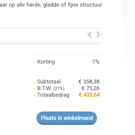
r op alle harde, gladde of fijne structuur
Korting
1%
Subtotaal
€ 358,38
B.T.W.
€ 75,26
(21%)
Totaalbedrag
€ 433,64