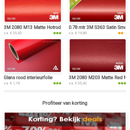
3M 2080 M13 Matte Hotrod Red interieurfolie
0.78 mtr 3M S363 Satin Smol
v.a. € 35,42
v.a. € 19,80
Glans rood interieurfolie
3M 2080 M203 Matte Red Met
v.a. € 1,19
v.a. € 35,42
Profiteer van korting