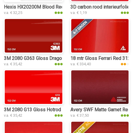
Hexis HX20200M Blood Red Matt interieurfolie
3D carbon rood interieurfolie
v.a. € 32,25
v.a. € 1,19
3M 2080 G363 Gloss Dragon Fire Red interieurfolie
18 mtr Gloss Ferrari Red 3125 
v.a. € 35,42
v.a. € 334,40
3M 2080 G13 Gloss Hotrod Red interieurfolie
Avery SWF Matte Garnet Red Me
v.a. € 35,42
v.a. € 37,50