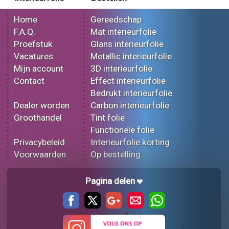
Home
Gereedschap
F.A.Q.
Mat interieurfolie
Proefstuk
Glans interieurfolie
Vacatures
Metallic interieurfolie
Mijn account
3D interieurfolie
Contact
Effect interieurfolie
Bedrukt interieurfolie
Dealer worden
Carbon interieurfolie
Groothandel
Tint folie
Functionele folie
Privacybeleid
Interieurfolie korting
Voorwaarden
Op bestelling
Pagina delen