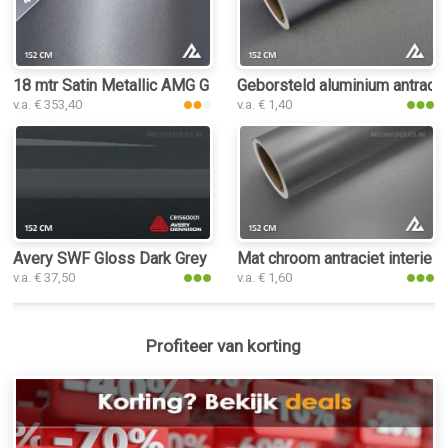
18 mtr Satin Metallic AMG Grey 3103 interieurfolie
Geborsteld aluminium antraciet
v.a. € 353,40
v.a. € 1,40
Avery SWF Gloss Dark Grey interieurfolie
Mat chroom antraciet interieur
v.a. € 37,50
v.a. € 1,60
Profiteer van korting