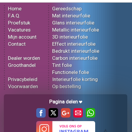
Home
Gereedschap
F.A.Q.
Mat interieurfolie
Proefstuk
Glans interieurfolie
Vacatures
Metallic interieurfolie
Mijn account
3D interieurfolie
Contact
Effect interieurfolie
Bedrukt interieurfolie
Dealer worden
Carbon interieurfolie
Groothandel
Tint folie
Functionele folie
Privacybeleid
Interieurfolie korting
Voorwaarden
Op bestelling
Pagina delen