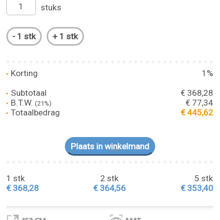
stuks
Korting
1%
Subtotaal
€ 368,28
B.T.W.
€ 77,34
(21%)
Totaalbedrag
€ 445,62
1 stk
2 stk
5 stk
€ 368,28
€ 364,56
€ 353,40