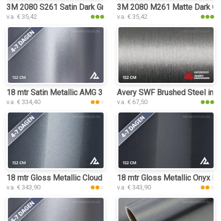
3M 2080 S261 Satin Dark Grey interieurfolie
3M 2080 M261 Matte Dark Grey
v.a. € 35,42
v.a. € 35,42
18 mtr Satin Metallic AMG 3111 interieurfolie
Avery SWF Brushed Steel inter
v.a. € 334,40
v.a. € 67,50
18 mtr Gloss Metallic Cloud Grey 3198 interieurfolie
18 mtr Gloss Metallic Onyx Dar
v.a. € 343,90
v.a. € 343,90