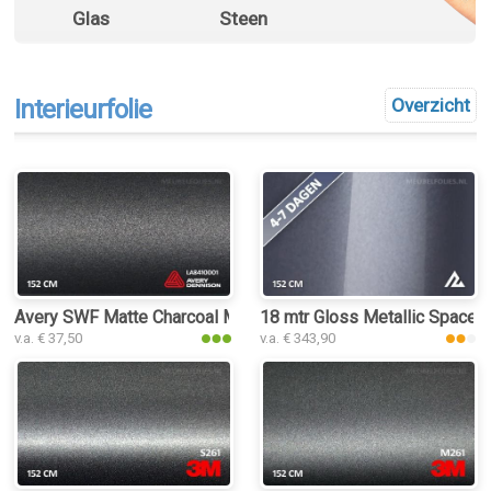
Glas
Steen
Interieurfolie
Overzicht
Avery SWF Matte Charcoal Metallic interieurfolie
18 mtr Gloss Metallic Space G
v.a. € 37,50
v.a. € 343,90