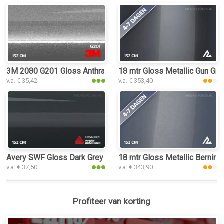
3M 2080 G201 Gloss Anthracite interieurfolie
18 mtr Gloss Metallic Gun Grey
v.a. € 35,42
v.a. € 353,40
Avery SWF Gloss Dark Grey interieurfolie
18 mtr Gloss Metallic Bernina 
v.a. € 37,50
v.a. € 343,90
Profiteer van korting