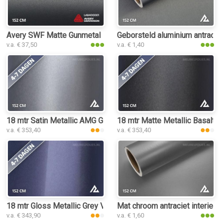
Avery SWF Matte Gunmetal Metallic interieurfolie
Geborsteld aluminium antraciet
v.a. € 37,50
v.a. € 1,40
18 mtr Satin Metallic AMG Grey 3103 interieurfolie
18 mtr Matte Metallic Basalt G
v.a. € 353,40
v.a. € 353,40
18 mtr Gloss Metallic Grey Violet 3155 interieurfolie
Mat chroom antraciet interieur
v.a. € 343,90
v.a. € 1,60