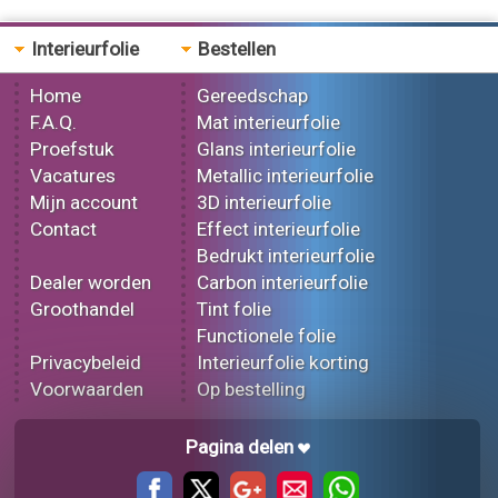
Interieurfolie
Bestellen
Home
Gereedschap
F.A.Q.
Mat interieurfolie
Proefstuk
Glans interieurfolie
Vacatures
Metallic interieurfolie
Mijn account
3D interieurfolie
Contact
Effect interieurfolie
Bedrukt interieurfolie
Dealer worden
Carbon interieurfolie
Groothandel
Tint folie
Functionele folie
Privacybeleid
Interieurfolie korting
Voorwaarden
Op bestelling
Pagina delen