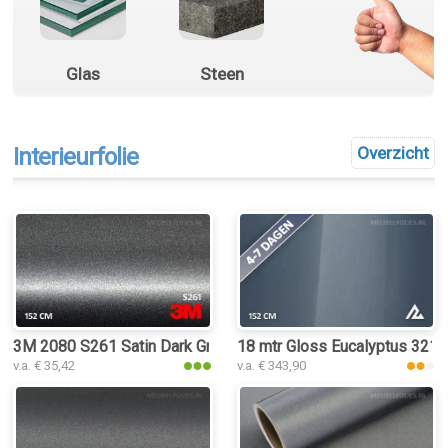
Glas
Steen
Interieurfolie
Overzicht
3M 2080 S261 Satin Dark Grey interieurfolie
18 mtr Gloss Eucalyptus 3210 i
v.a. € 35,42
v.a. € 343,90