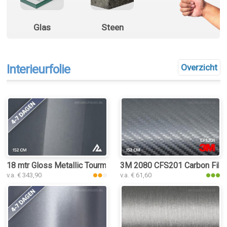
Glas
Steen
Interieurfolie
Overzicht
18 mtr Gloss Metallic Tourmaline Grey 3189 interieurfolie
3M 2080 CFS201 Carbon Fiber A
v.a. € 343,90
v.a. € 61,60