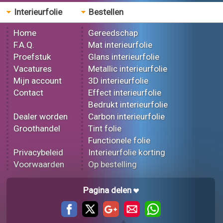
Interieurfolie
Bestellen
Home
Gereedschap
F.A.Q.
Mat interieurfolie
Proefstuk
Glans interieurfolie
Vacatures
Metallic interieurfolie
Mijn account
3D interieurfolie
Contact
Effect interieurfolie
Bedrukt interieurfolie
Dealer worden
Carbon interieurfolie
Groothandel
Tint folie
Functionele folie
Privacybeleid
Interieurfolie korting
Voorwaarden
Op bestelling
Pagina delen