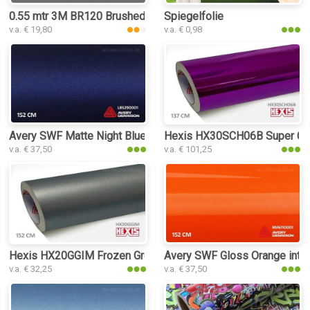
0.55 mtr 3M BR120 Brushed Aluminium
Spiegelfolie
v.a. € 19,80
v.a. € 0,98
Avery SWF Matte Night Blue Metallic interieurfolie
Hexis HX30SCH06B Super Chro
v.a. € 37,50
v.a. € 101,25
Hexis HX20GGIM Frozen Grey Matt interieurfolie
Avery SWF Gloss Orange interi
v.a. € 32,25
v.a. € 37,50