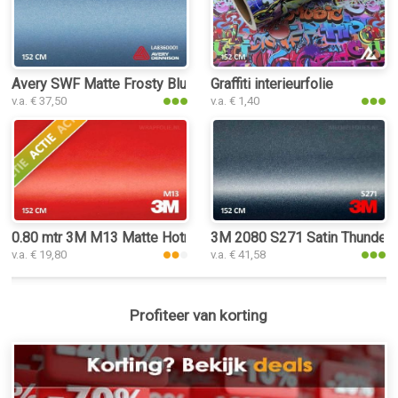
Avery SWF Matte Frosty Blue Metallic interieurfolie
Graffiti interieurfolie
v.a. € 37,50
v.a. € 1,40
0.80 mtr 3M M13 Matte Hotrod Red
3M 2080 S271 Satin Thunderclo
v.a. € 19,80
v.a. € 41,58
Profiteer van korting