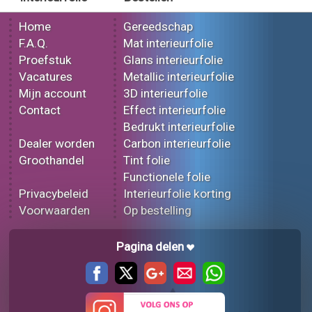
Home
Gereedschap
F.A.Q.
Mat interieurfolie
Proefstuk
Glans interieurfolie
Vacatures
Metallic interieurfolie
Mijn account
3D interieurfolie
Contact
Effect interieurfolie
Bedrukt interieurfolie
Dealer worden
Carbon interieurfolie
Groothandel
Tint folie
Functionele folie
Privacybeleid
Interieurfolie korting
Voorwaarden
Op bestelling
Pagina delen