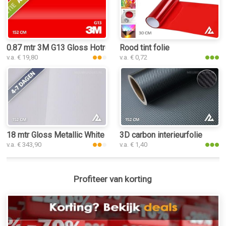
0.87 mtr 3M G13 Gloss Hotrod Red
Rood tint folie
v.a. € 19,80
v.a. € 0,72
18 mtr Gloss Metallic White Peach 3032 interieurfolie
3D carbon interieurfolie
v.a. € 343,90
v.a. € 1,40
Profiteer van korting