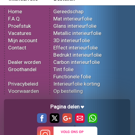
Home
Gereedschap
F.A.Q.
Mat interieurfolie
Proefstuk
Glans interieurfolie
Vacatures
Metallic interieurfolie
Mijn account
3D interieurfolie
Contact
Effect interieurfolie
Bedrukt interieurfolie
Dealer worden
Carbon interieurfolie
Groothandel
Tint folie
Functionele folie
Privacybeleid
Interieurfolie korting
Voorwaarden
Op bestelling
Pagina delen