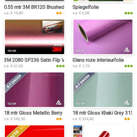
0.55 mtr 3M BR120 Brushed Aluminium
Spiegelfolie
v.a. € 19,80
v.a. € 0,98
3M 2080 SP236 Satin Flip Volcanic Flare interieurfolie
Glans roze interieurfolie
v.a. € 61,60
v.a. € 1,19
18 mtr Gloss Metallic Berry Purple 3193 interieurfolie
18 mtr Gloss Khaki Grey 3135 i
v.a. € 343,90
v.a. € 334,40