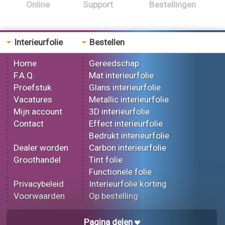
Online
Support
Bestellingen
Interieurfolie
Bestellen
Home
Gereedschap
F.A.Q.
Mat interieurfolie
Proefstuk
Glans interieurfolie
Vacatures
Metallic interieurfolie
Mijn account
3D interieurfolie
Contact
Effect interieurfolie
Bedrukt interieurfolie
Dealer worden
Carbon interieurfolie
Groothandel
Tint folie
Functionele folie
Privacybeleid
Interieurfolie korting
Voorwaarden
Op bestelling
Pagina delen