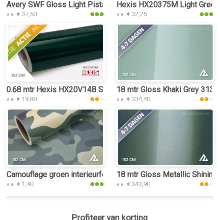
Avery SWF Gloss Light Pistachio interieurfolie
Hexis HX20375M Light Green M
v.a. € 37,50
v.a. € 32,25
0.68 mtr Hexis HX20V14B Sherwood Green Gloss
18 mtr Gloss Khaki Grey 3135 i
v.a. € 19,80
v.a. € 334,40
Camouflage groen interieurfolie
18 mtr Gloss Metallic Shining 
v.a. € 1,40
v.a. € 343,90
Profiteer van korting