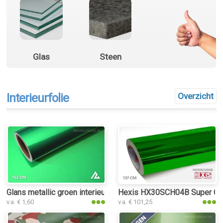
Glas
Steen
Interieurfolie
Overzicht
Glans metallic groen interieurfolie
Hexis HX30SCH04B Super Chro
v.a. € 1,60
v.a. € 101,25