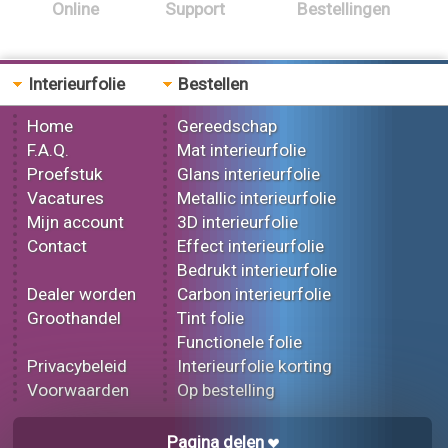
Online
Support
Bestellingen
Interieurfolie
Bestellen
Home
Gereedschap
F.A.Q.
Mat interieurfolie
Proefstuk
Glans interieurfolie
Vacatures
Metallic interieurfolie
Mijn account
3D interieurfolie
Contact
Effect interieurfolie
Bedrukt interieurfolie
Dealer worden
Carbon interieurfolie
Groothandel
Tint folie
Functionele folie
Privacybeleid
Interieurfolie korting
Voorwaarden
Op bestelling
Pagina delen