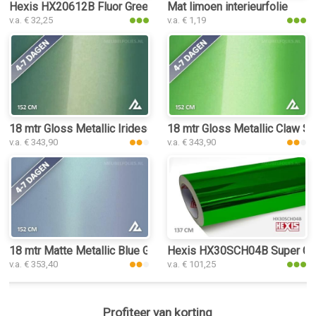
Hexis HX20612B Fluor Green Gloss interieurfolie
Mat limoen interieurfolie
v.a. € 32,25
v.a. € 1,19
18 mtr Gloss Metallic Iridescent Emerald 3147 interieurfolie
18 mtr Gloss Metallic Claw Sil
v.a. € 343,90
v.a. € 343,90
18 mtr Matte Metallic Blue Green 3081 interieurfolie
Hexis HX30SCH04B Super Chro
v.a. € 353,40
v.a. € 101,25
Profiteer van korting