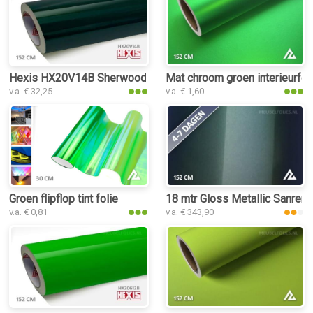
Hexis HX20V14B Sherwood Green Gloss interieurfolie
Mat chroom groen interieurfol
v.a. € 32,25
v.a. € 1,60
Groen flipflop tint folie
18 mtr Gloss Metallic Sanremo
v.a. € 0,81
v.a. € 343,90