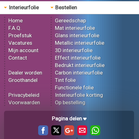
Interieurfolie
Bestellen
Home
Gereedschap
F.A.Q.
Mat interieurfolie
Proefstuk
Glans interieurfolie
Vacatures
Metallic interieurfolie
Mijn account
3D interieurfolie
Contact
Effect interieurfolie
Bedrukt interieurfolie
Dealer worden
Carbon interieurfolie
Groothandel
Tint folie
Functionele folie
Privacybeleid
Interieurfolie korting
Voorwaarden
Op bestelling
Pagina delen