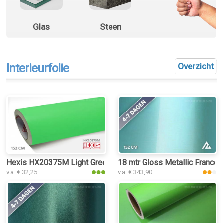
Glas
Steen
Interieurfolie
Overzicht
Hexis HX20375M Light Green Matt interieurfolie
18 mtr Gloss Metallic Francesc
v.a. € 32,25
v.a. € 343,90