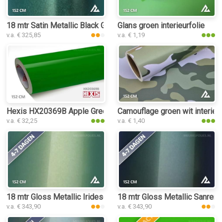
18 mtr Satin Metallic Black Green 3116 interieurfolie
Glans groen interieurfolie
v.a. € 325,85
v.a. € 1,19
Hexis HX20369B Apple Green Gloss interieurfolie
Camouflage groen wit interieur
v.a. € 32,25
v.a. € 1,40
18 mtr Gloss Metallic Iridescent Emerald 3147 interieurfolie
18 mtr Gloss Metallic Sanremo
v.a. € 343,90
v.a. € 343,90