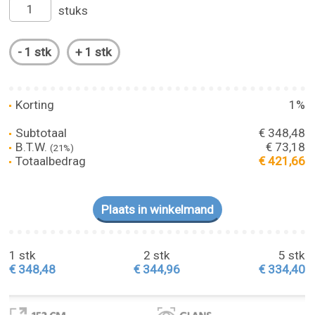
stuks
Korting
1%
Subtotaal
€ 348,48
B.T.W.
€ 73,18
(21%)
Totaalbedrag
€ 421,66
1 stk
2 stk
5 stk
€ 348,48
€ 344,96
€ 334,40