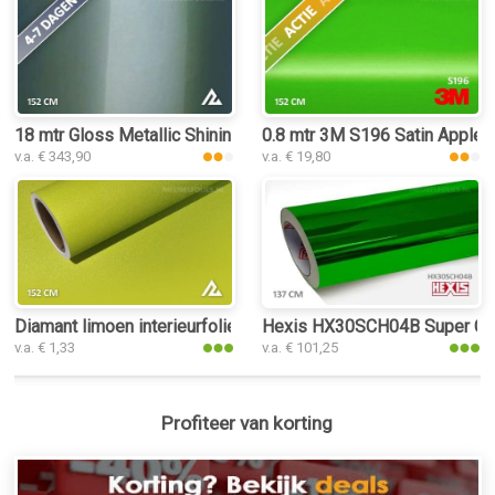
18 mtr Gloss Metallic Shining Green 3199 interieurfolie
0.8 mtr 3M S196 Satin Apple 
v.a. € 343,90
v.a. € 19,80
Diamant limoen interieurfolie
Hexis HX30SCH04B Super Chro
v.a. € 1,33
v.a. € 101,25
Profiteer van korting