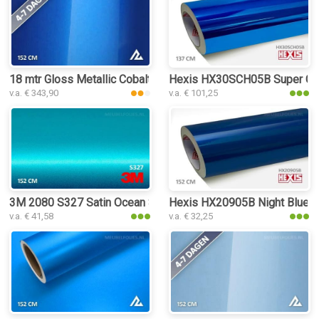
18 mtr Gloss Metallic Cobalt Blue 3148 interieurfolie
Hexis HX30SCH05B Super Chro
v.a. € 343,90
v.a. € 101,25
3M 2080 S327 Satin Ocean Shimmer interieurfolie
Hexis HX20905B Night Blue Met
v.a. € 41,58
v.a. € 32,25