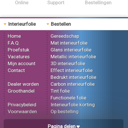
Online
Support
Bestellingen
Interieurfolie
Bestellen
Home
Gereedschap
F.A.Q.
Mat interieurfolie
Proefstuk
Glans interieurfolie
Vacatures
Metallic interieurfolie
Mijn account
3D interieurfolie
Contact
Effect interieurfolie
Bedrukt interieurfolie
Dealer worden
Carbon interieurfolie
Groothandel
Tint folie
Functionele folie
Privacybeleid
Interieurfolie korting
Voorwaarden
Op bestelling
Pagina delen