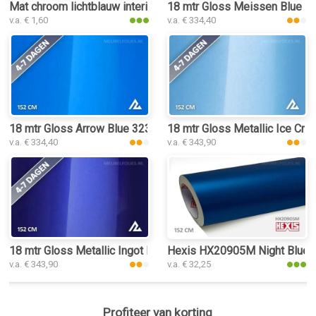
Mat chroom lichtblauw interieurfolie
18 mtr Gloss Meissen Blue 321
v.a. € 1,60
v.a. € 334,40
18 mtr Gloss Arrow Blue 3239 interieurfolie
18 mtr Gloss Metallic Ice Crys
v.a. € 334,40
v.a. € 343,90
18 mtr Gloss Metallic Ingot Blue 3149 interieurfolie
Hexis HX20905M Night Blue Me
v.a. € 343,90
v.a. € 32,25
Profiteer van korting