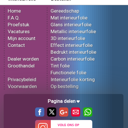
Home
Gereedschap
F.A.Q.
Mat interieurfolie
Proefstuk
Glans interieurfolie
Vacatures
Metallic interieurfolie
Mijn account
3D interieurfolie
Contact
Effect interieurfolie
Bedrukt interieurfolie
Dealer worden
Carbon interieurfolie
Groothandel
Tint folie
Functionele folie
Privacybeleid
Interieurfolie korting
Voorwaarden
Op bestelling
Pagina delen