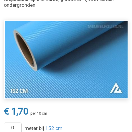
ondergronden.
€ 1,70
per 10 cm
meter bij
152 cm