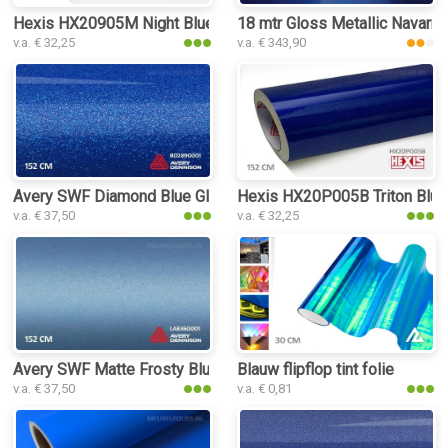
Hexis HX20905M Night Blue Metal Matt interieurfolie
18 mtr Gloss Metallic Navarra 
v.a. € 32,25
v.a. € 343,90
Avery SWF Diamond Blue Gloss interieurfolie
Hexis HX20P005B Triton Blue G
v.a. € 37,50
v.a. € 32,25
Avery SWF Matte Frosty Blue Metallic interieurfolie
Blauw flipflop tint folie
v.a. € 37,50
v.a. € 0,81