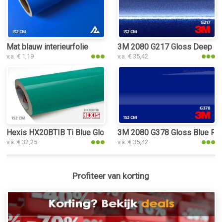
Mat blauw interieurfolie
3M 2080 G217 Gloss Deep Blue 
v.a. € 1,19
v.a. € 35,42
Hexis HX20BTIB Ti Blue Gloss interieurfolie
3M 2080 G378 Gloss Blue Rasp
v.a. € 32,25
v.a. € 35,42
Profiteer van korting