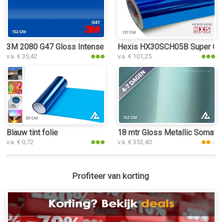
3M 2080 G47 Gloss Intense Blue interieurfolie
Hexis HX30SCH05B Super Chro
v.a. € 35,42
v.a. € 101,25
Blauw tint folie
18 mtr Gloss Metallic Somato 
v.a. € 0,72
v.a. € 353,40
Profiteer van korting