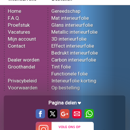
Home
Gereedschap
F.A.Q.
Mat interieurfolie
Proefstuk
Glans interieurfolie
Vacatures
Metallic interieurfolie
Mijn account
3D interieurfolie
Contact
Effect interieurfolie
Bedrukt interieurfolie
Dealer worden
Carbon interieurfolie
Groothandel
Tint folie
Functionele folie
Privacybeleid
Interieurfolie korting
Voorwaarden
Op bestelling
Pagina delen