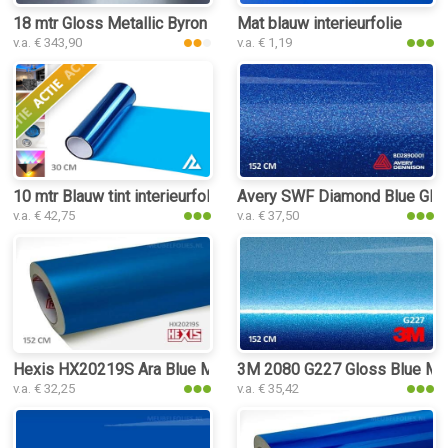
18 mtr Gloss Metallic Byron Bay Blue 3172 interieurfolie
Mat blauw interieurfolie
v.a. € 343,90
v.a. € 1,19
10 mtr Blauw tint interieurfolie
Avery SWF Diamond Blue Gloss
v.a. € 42,75
v.a. € 37,50
Hexis HX20219S Ara Blue Metallic Satin interieurfolie
3M 2080 G227 Gloss Blue Metal
v.a. € 32,25
v.a. € 35,42