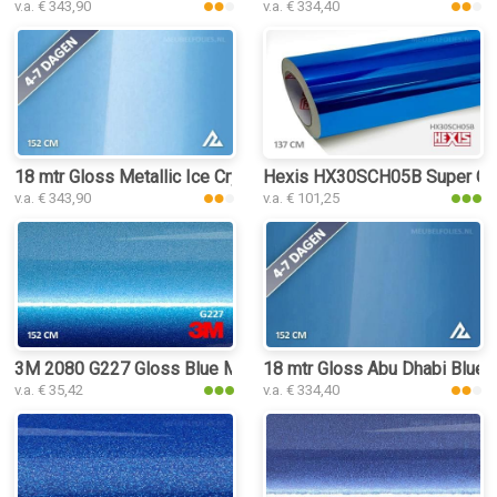
v.a. € 343,90
v.a. € 334,40
18 mtr Gloss Metallic Ice Crystal Blue 3169 interieurfolie
Hexis HX30SCH05B Super Chro
v.a. € 343,90
v.a. € 101,25
3M 2080 G227 Gloss Blue Metallic interieurfolie
18 mtr Gloss Abu Dhabi Blue 3
v.a. € 35,42
v.a. € 334,40