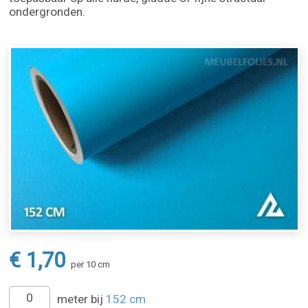
ondergronden.
€ 1,70
per 10 cm
meter bij
152 cm