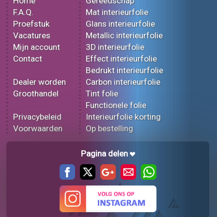
Home
Gereedschap
F.A.Q.
Mat interieurfolie
Proefstuk
Glans interieurfolie
Vacatures
Metallic interieurfolie
Mijn account
3D interieurfolie
Contact
Effect interieurfolie
Bedrukt interieurfolie
Dealer worden
Carbon interieurfolie
Groothandel
Tint folie
Functionele folie
Privacybeleid
Interieurfolie korting
Voorwaarden
Op bestelling
Pagina delen