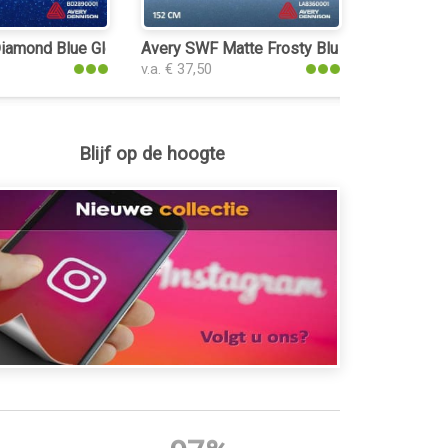
amond Blue Gloss interieurfolie
Avery SWF Matte Frosty Blue Metallic interi
v.a. € 37,50
Blijf op de hoogte