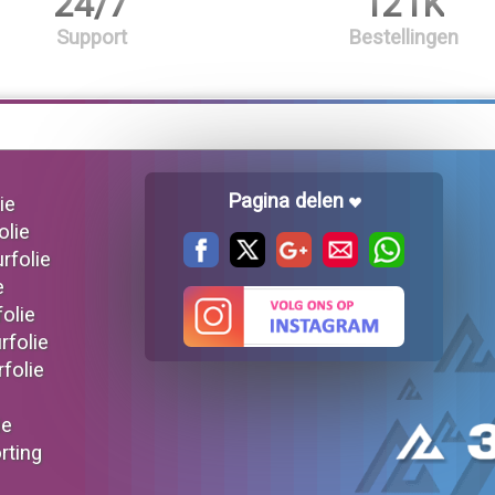
24/7
121K
Support
Bestellingen
Pagina delen
ie
olie
urfolie
e
folie
rfolie
rfolie
ie
orting