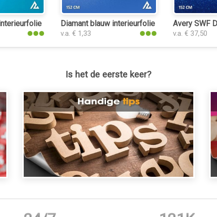
nterieurfolie
Diamant blauw interieurfolie
Avery SWF Di
v.a. € 1,33
v.a. € 37,50
Is het de eerste keer?