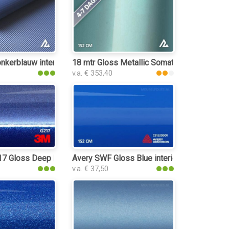
nkerblauw interieurfolie
18 mtr Gloss Metallic Somato Blue 3064 inte
v.a. € 353,40
rfolie
 Gloss Deep Blue Metallic interieurfolie
Avery SWF Gloss Blue interieurfolie
v.a. € 37,50