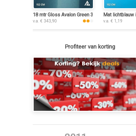
18 mtr Gloss Avalon Green 3194 interieurfolie
Mat lichtblauw i
v.a. € 343,90
v.a. € 1,19
Profiteer van korting