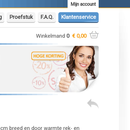
Mijn account
g
Proefstuk
F.A.Q.
Klantenservice
Winkelmand
0
€ 0,00
2 cm breed en door warmte rek- en