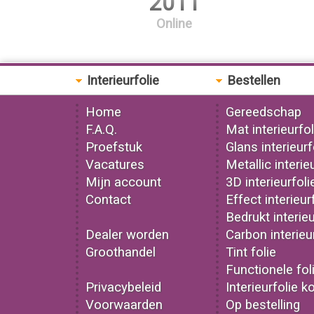
2011
Online
Interieurfolie
Bestellen
Home
Gereedschap
F.A.Q.
Mat interieurfol
Proefstuk
Glans interieurf
Vacatures
Metallic interie
Mijn account
3D interieurfoli
Contact
Effect interieur
Bedrukt interieu
Dealer worden
Carbon interieu
Groothandel
Tint folie
Functionele fol
Privacybeleid
Interieurfolie k
Voorwaarden
Op bestelling