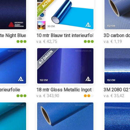
ieurfolie
 Night Blue Metallic interieurfolie
10 mtr Blauw tint interieurfolie
3D carbon do
v.a. € 42,75
v.a. € 1,19
erieurfolie
18 mtr Gloss Metallic Ingot Blue 3149 interieu
3M 2080 G217
v.a. € 343,90
v.a. € 35,42