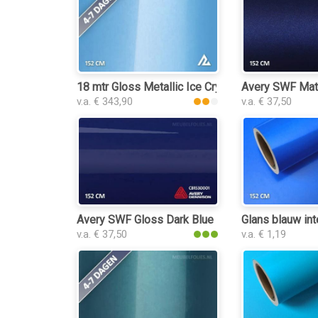
18 mtr Gloss Metallic Ice Crystal Blue 3169 inter
Avery SWF Matte
v.a. € 343,90
v.a. € 37,50
Avery SWF Gloss Dark Blue interieurfolie
Glans blauw int
v.a. € 37,50
v.a. € 1,19