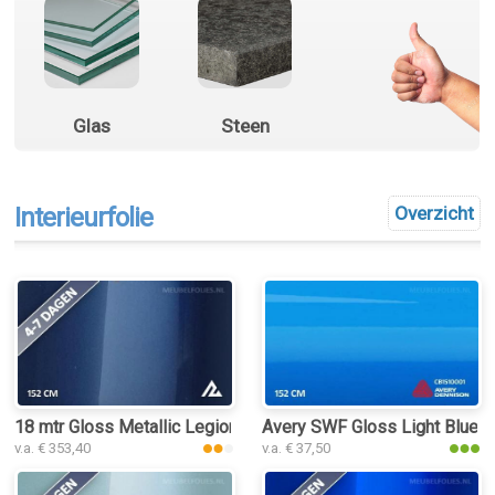
Glas
Steen
Interieurfolie
Overzicht
18 mtr Gloss Metallic Legion Blue 3072 interieurfolie
Avery SWF Gloss Light Blue in
v.a. € 353,40
v.a. € 37,50