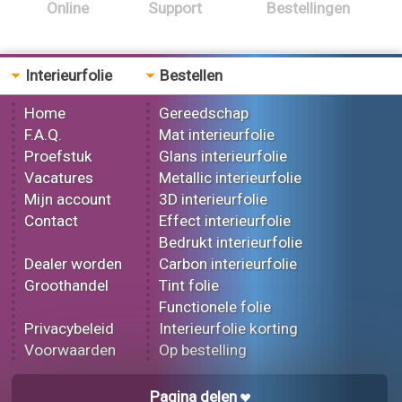
Online
Support
Bestellingen
Interieurfolie
Bestellen
Home
Gereedschap
F.A.Q.
Mat interieurfolie
Proefstuk
Glans interieurfolie
Vacatures
Metallic interieurfolie
Mijn account
3D interieurfolie
Contact
Effect interieurfolie
Bedrukt interieurfolie
Dealer worden
Carbon interieurfolie
Groothandel
Tint folie
Functionele folie
Privacybeleid
Interieurfolie korting
Voorwaarden
Op bestelling
Pagina delen