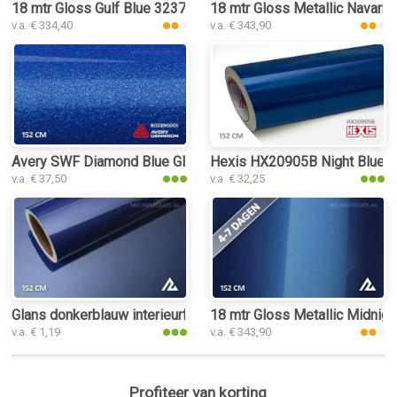
18 mtr Gloss Gulf Blue 3237 interieurfolie
18 mtr Gloss Metallic Navarra 
v.a. € 334,40
v.a. € 343,90
Avery SWF Diamond Blue Gloss interieurfolie
Hexis HX20905B Night Blue Met
v.a. € 37,50
v.a. € 32,25
Glans donkerblauw interieurfolie
18 mtr Gloss Metallic Midnight
v.a. € 1,19
v.a. € 343,90
Profiteer van korting