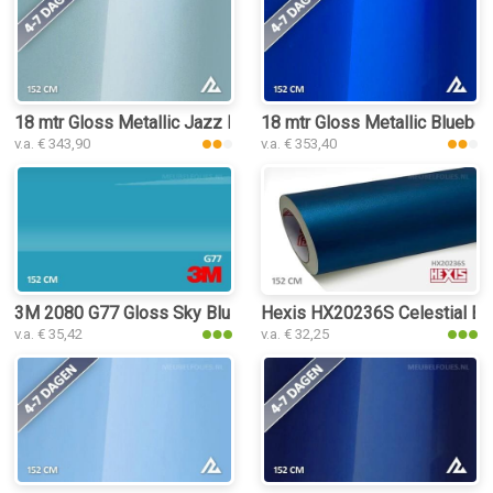
18 mtr Gloss Metallic Jazz Blue 3027 interieurfolie
18 mtr Gloss Metallic Blueberr
v.a. € 343,90
v.a. € 353,40
3M 2080 G77 Gloss Sky Blue interieurfolie
Hexis HX20236S Celestial Blue
v.a. € 35,42
v.a. € 32,25