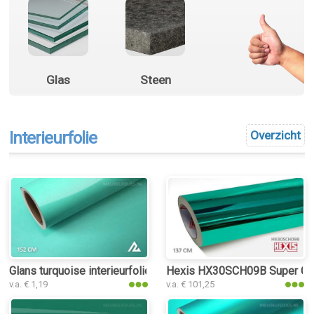
Glas
Steen
Interieurfolie
Overzicht
Glans turquoise interieurfolie
Hexis HX30SCH09B Super Chro
v.a. € 1,19
v.a. € 101,25