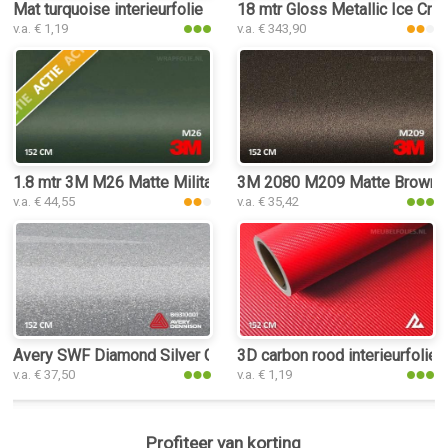
Mat turquoise interieurfolie
18 mtr Gloss Metallic Ice Crys
v.a. € 1,19
v.a. € 343,90
1.8 mtr 3M M26 Matte Military Green
3M 2080 M209 Matte Brown Met
v.a. € 44,55
v.a. € 35,42
Avery SWF Diamond Silver Gloss interieurfolie
3D carbon rood interieurfolie
v.a. € 37,50
v.a. € 1,19
Profiteer van korting