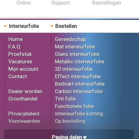
Online
Support
Bestellingen
Interieurfolie
Bestellen
Home
Gereedschap
F.A.Q.
Mat interieurfolie
Proefstuk
Glans interieurfolie
Vacatures
Metallic interieurfolie
Mijn account
3D interieurfolie
Contact
Effect interieurfolie
Bedrukt interieurfolie
Dealer worden
Carbon interieurfolie
Groothandel
Tint folie
Functionele folie
Privacybeleid
Interieurfolie korting
Voorwaarden
Op bestelling
Pagina delen