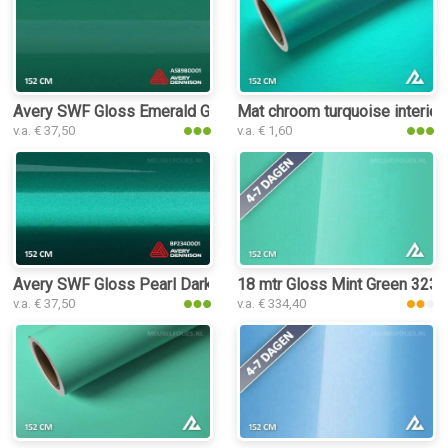
Avery SWF Gloss Emerald Green interieurfolie
Mat chroom turquoise interieur
v.a. € 37,50
v.a. € 1,60
Avery SWF Gloss Pearl Dark Green interieurfolie
18 mtr Gloss Mint Green 3235 i
v.a. € 37,50
v.a. € 334,40