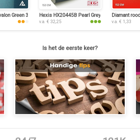
alon Green 3194 interieurfolie
Hexis HX20445B Pearl Grey Gloss interieurfol
Diamant rood 
v.a. € 32,25
v.a. € 1,33
Is het de eerste keer?