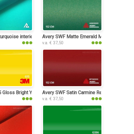
oss interieurfolie
urquoise interieurfolie
Avery SWF Matte Emerald Metallic interieur
v.a. € 37,50
e
Gloss Bright Yellow interieurfolie
Avery SWF Satin Carmine Red interieurfolie
v.a. € 37,50