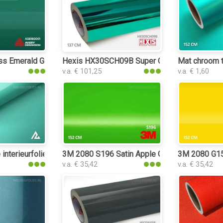
s Emerald Green interieurfolie
Hexis HX30SCH09B Super Chrome Turquoise Gl
Mat chroom t
v.a. € 101,25
v.a. € 1,60
 interieurfolie
3M 2080 S196 Satin Apple Green interieurfoli
3M 2080 G15 
v.a. € 35,42
v.a. € 35,42