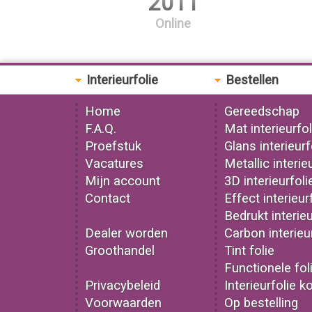
2011
Online
Interieurfolie
Bestellen
Home
Gereedschap
F.A.Q.
Mat interieurfol
Proefstuk
Glans interieurf
Vacatures
Metallic interie
Mijn account
3D interieurfoli
Contact
Effect interieur
Bedrukt interieu
Dealer worden
Carbon interieu
Groothandel
Tint folie
Functionele fol
Privacybeleid
Interieurfolie k
Voorwaarden
Op bestelling