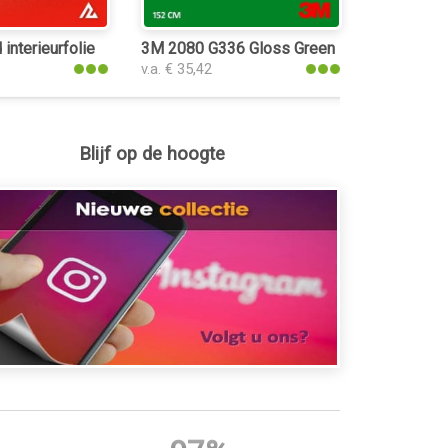
ie
interieurfolie
3M 2080 G336 Gloss Green Envy interieurfo
v.a. € 35,42
Blijf op de hoogte