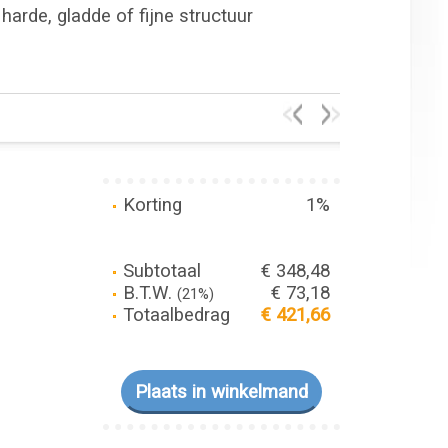
harde, gladde of fijne structuur
Korting
1%
Subtotaal
€ 348,48
B.T.W.
€ 73,18
(21%)
Totaalbedrag
€ 421,66