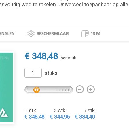
envoudig weg te rakelen. Universeel toepasbaar op alle 
€ 348,48
per stuk
stuks
1 stk
2 stk
5 stk
€ 348,48
€ 344,96
€ 334,40