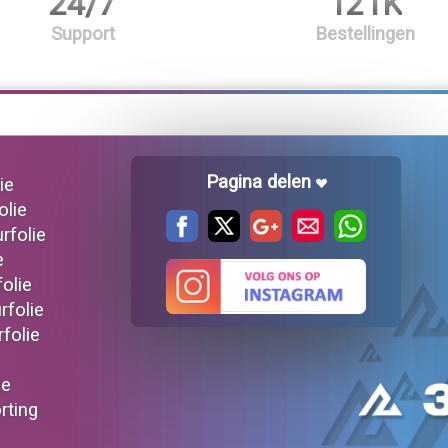
24/7
121K
Support
Bestellingen
Pagina delen
ie
olie
urfolie
e
folie
rfolie
rfolie
ie
orting