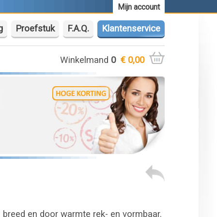
Mijn account
g
Proefstuk
F.A.Q.
Klantenservice
Winkelmand
0
€ 0,00
m breed en door warmte rek- en vormbaar.