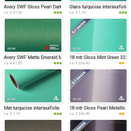
Avery SWF Gloss Pearl Dark Green interieurfolie
Glans turquoise interieurfolie
v.a. € 37,50
v.a. € 1,19
Avery SWF Matte Emerald Metallic interieurfolie
18 mtr Gloss Mint Green 3235 i
v.a. € 37,50
v.a. € 334,40
Mat turquoise interieurfolie
18 mtr Gloss Pearl Metallic Ro
v.a. € 1,19
v.a. € 343,90