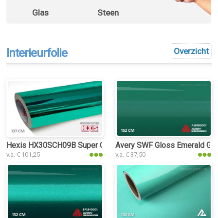
Glas
Steen
Interieurfolie
Overzicht
Hexis HX30SCH09B Super Chrome Turquoise Gloss interieurfo
Avery SWF Gloss Emerald Gree
v.a. € 101,25
v.a. € 37,50