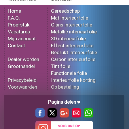
Home
Gereedschap
F.A.Q.
Mat interieurfolie
Proefstuk
Glans interieurfolie
Vacatures
Metallic interieurfolie
Mijn account
3D interieurfolie
Contact
Effect interieurfolie
Bedrukt interieurfolie
Dealer worden
Carbon interieurfolie
Groothandel
Tint folie
Functionele folie
Privacybeleid
Interieurfolie korting
Voorwaarden
Op bestelling
Pagina delen