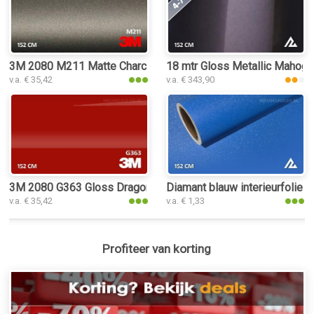
3M 2080 M211 Matte Charcoal Metallic interieurfolie
18 mtr Gloss Metallic Mahogan
v.a. € 35,42
v.a. € 343,90
3M 2080 G363 Gloss Dragon Fire Red interieurfolie
Diamant blauw interieurfolie
v.a. € 35,42
v.a. € 1,33
Profiteer van korting