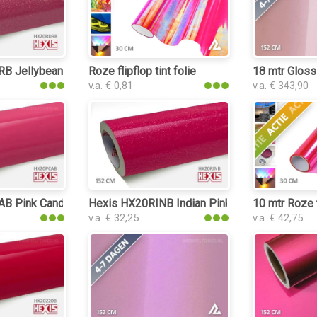
 Jellybean Pink Gloss interieurfolie
Roze flipflop tint folie
18 mtr Gloss
v.a. € 0,81
v.a. € 343,90
urfolie
 Pink Candy Gloss interieurfolie
Hexis HX20RINB Indian Pink Gloss interieurfo
10 mtr Roze t
v.a. € 32,25
v.a. € 42,75