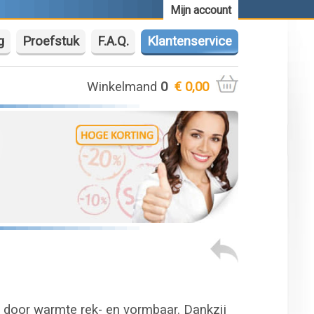
Mijn account
g
Proefstuk
F.A.Q.
Klantenservice
Winkelmand
0
€ 0,00
n door warmte rek- en vormbaar. Dankzij