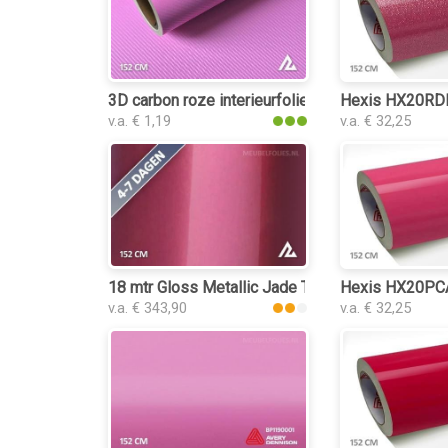
3D carbon roze interieurfolie
Hexis HX20RDRB
v.a. € 1,19
v.a. € 32,25
18 mtr Gloss Metallic Jade Tea Red 3203 interie
Hexis HX20PCAB
v.a. € 343,90
v.a. € 32,25