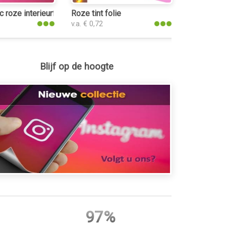
urfolie
c roze interieurfolie
Roze tint folie
v.a. € 0,72
Blijf op de hoogte
97%