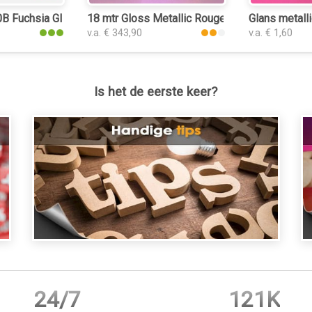
 Fuchsia Gloss interieurfolie
18 mtr Gloss Metallic Rouge Pink 3047 interie
Glans metalli
v.a. € 343,90
v.a. € 1,60
Is het de eerste keer?
24/7
121K