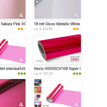
 Sakura Pink 3030 interieurfolie
18 mtr Gloss Metallic White Peach 3032 inte
v.a. € 343,90
lie
int interieurfolie
Hexis HX30SCH10B Super Chrome Pink Gloss
v.a. € 101,25