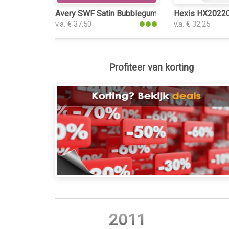
Avery SWF Satin Bubblegum Pink interieurfolie
Hexis HX20220B
v.a. € 37,50
v.a. € 32,25
Profiteer van korting
2011