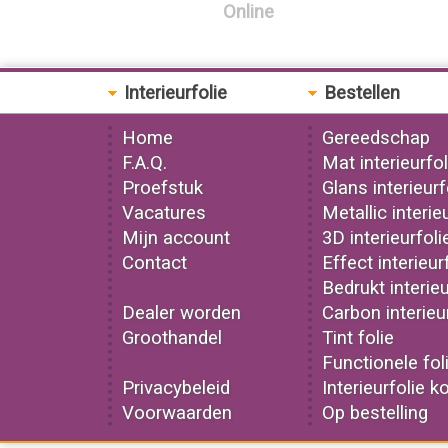
Online
Interieurfolie
Bestellen
Home
Gereedschap
F.A.Q.
Mat interieurfol
Proefstuk
Glans interieurf
Vacatures
Metallic interie
Mijn account
3D interieurfoli
Contact
Effect interieur
Bedrukt interieu
Dealer worden
Carbon interieu
Groothandel
Tint folie
Functionele fol
Privacybeleid
Interieurfolie k
Voorwaarden
Op bestelling