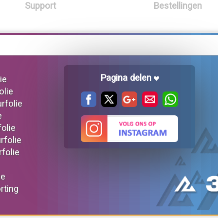
Support
Bestellingen
Pagina delen
ie
olie
urfolie
e
folie
rfolie
rfolie
ie
orting