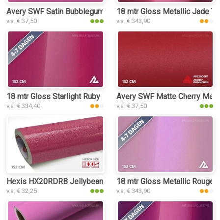
Avery SWF Satin Bubblegum Pink interieurfolie
18 mtr Gloss Metallic Jade Te
v.a. € 37,50
v.a. € 343,90
18 mtr Gloss Starlight Ruby Red 3226 interieurfolie
Avery SWF Matte Cherry Metalli
v.a. € 334,40
v.a. € 37,50
Hexis HX20RDRB Jellybean Pink Gloss interieurfolie
18 mtr Gloss Metallic Rouge P
v.a. € 32,25
v.a. € 343,90