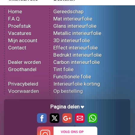
Home
Gereedschap
F.A.Q.
Mat interieurfolie
Proefstuk
Glans interieurfolie
Vacatures
Metallic interieurfolie
Mijn account
3D interieurfolie
Contact
Effect interieurfolie
Bedrukt interieurfolie
Dealer worden
Carbon interieurfolie
Groothandel
Tint folie
Functionele folie
Privacybeleid
Interieurfolie korting
Voorwaarden
Op bestelling
Pagina delen