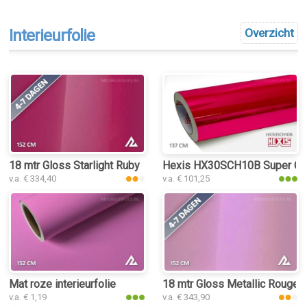
Interieurfolie
Overzicht
18 mtr Gloss Starlight Ruby Red 3226 interieurfolie
Hexis HX30SCH10B Super Chro
v.a. € 334,40
v.a. € 101,25
Mat roze interieurfolie
18 mtr Gloss Metallic Rouge P
v.a. € 1,19
v.a. € 343,90