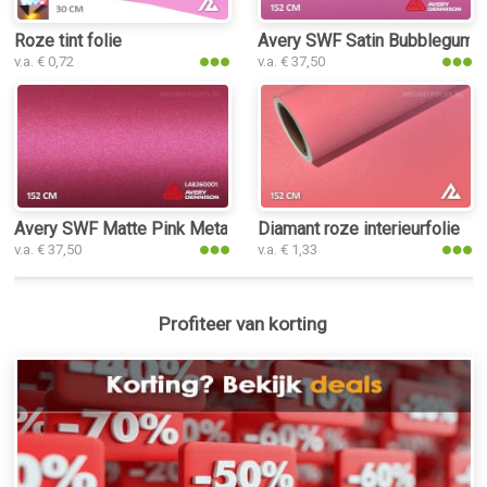
Roze tint folie
Avery SWF Satin Bubblegum Pin
v.a. € 0,72
v.a. € 37,50
Avery SWF Matte Pink Metallic interieurfolie
Diamant roze interieurfolie
v.a. € 37,50
v.a. € 1,33
Profiteer van korting