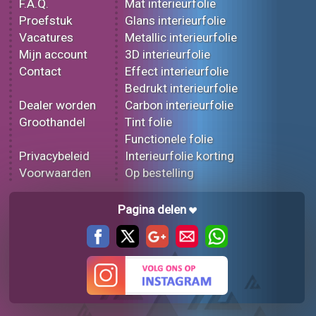
F.A.Q.
Mat interieurfolie
Proefstuk
Glans interieurfolie
Vacatures
Metallic interieurfolie
Mijn account
3D interieurfolie
Contact
Effect interieurfolie
Bedrukt interieurfolie
Dealer worden
Carbon interieurfolie
Groothandel
Tint folie
Functionele folie
Privacybeleid
Interieurfolie korting
Voorwaarden
Op bestelling
Pagina delen