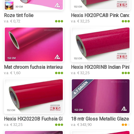
Roze tint folie
Hexis HX20PCAB Pink Candy Gl
v.a. € 0,72
v.a. € 32,25
Mat chroom fuchsia interieurfolie
Hexis HX20RINB Indian Pink Gl
v.a. € 1,60
v.a. € 32,25
Hexis HX20220B Fuchsia Gloss interieurfolie
18 mtr Gloss Metallic Glazed 
v.a. € 32,25
v.a. € 343,90