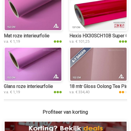
Mat roze interieurfolie
Hexis HX30SCH10B Super Chro
v.a. € 1,19
v.a. € 101,25
Glans roze interieurfolie
18 mtr Gloss Oolong Tea Pink 
v.a. € 1,19
v.a. € 334,40
Profiteer van korting