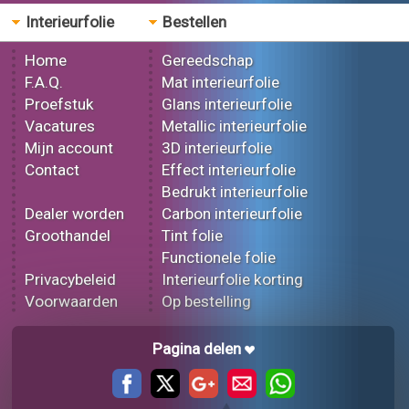
Interieurfolie
Bestellen
Home
Gereedschap
F.A.Q.
Mat interieurfolie
Proefstuk
Glans interieurfolie
Vacatures
Metallic interieurfolie
Mijn account
3D interieurfolie
Contact
Effect interieurfolie
Bedrukt interieurfolie
Dealer worden
Carbon interieurfolie
Groothandel
Tint folie
Functionele folie
Privacybeleid
Interieurfolie korting
Voorwaarden
Op bestelling
Pagina delen