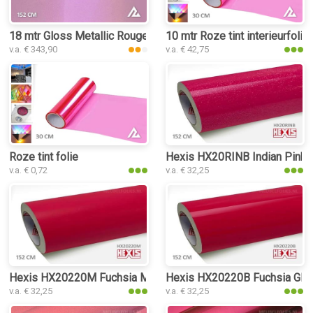
18 mtr Gloss Metallic Rouge Pink 3047 interieurfolie
10 mtr Roze tint interieurfolie
v.a. € 343,90
v.a. € 42,75
Roze tint folie
Hexis HX20RINB Indian Pink Gl
v.a. € 0,72
v.a. € 32,25
Hexis HX20220M Fuchsia Matt interieurfolie
Hexis HX20220B Fuchsia Gloss
v.a. € 32,25
v.a. € 32,25