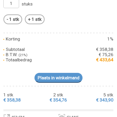
stuks
Korting
1%
Subtotaal
€ 358,38
B.T.W.
€ 75,26
(21%)
Totaalbedrag
€ 433,64
1 stk
2 stk
5 stk
€ 358,38
€ 354,76
€ 343,90