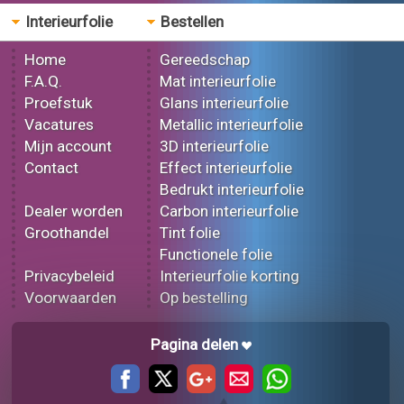
Interieurfolie
Bestellen
Home
Gereedschap
F.A.Q.
Mat interieurfolie
Proefstuk
Glans interieurfolie
Vacatures
Metallic interieurfolie
Mijn account
3D interieurfolie
Contact
Effect interieurfolie
Bedrukt interieurfolie
Dealer worden
Carbon interieurfolie
Groothandel
Tint folie
Functionele folie
Privacybeleid
Interieurfolie korting
Voorwaarden
Op bestelling
Pagina delen