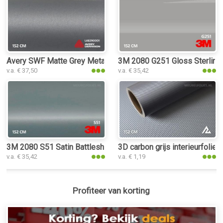
Avery SWF Matte Grey Metallic interieurfolie
3M 2080 G251 Gloss Sterling Si
v.a. € 37,50
v.a. € 35,42
3M 2080 S51 Satin Battleship Gray interieurfolie
3D carbon grijs interieurfolie
v.a. € 35,42
v.a. € 1,19
Profiteer van korting