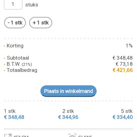
stuks
Korting
1%
Subtotaal
€ 348,48
B.T.W.
€ 73,18
(21%)
Totaalbedrag
€ 421,66
1 stk
2 stk
5 stk
€ 348,48
€ 344,96
€ 334,40