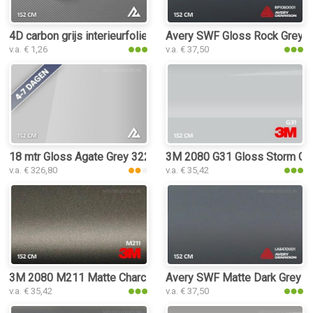
4D carbon grijs interieurfolie
Avery SWF Gloss Rock Grey int
v.a. € 1,26
v.a. € 37,50
18 mtr Gloss Agate Grey 3224 interieurfolie
3M 2080 G31 Gloss Storm Gray
v.a. € 326,80
v.a. € 35,42
3M 2080 M211 Matte Charcoal Metallic interieurfolie
Avery SWF Matte Dark Grey int
v.a. € 35,42
v.a. € 37,50