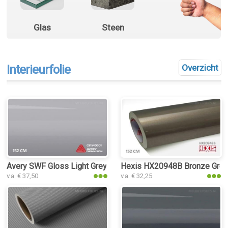
Glas
Steen
Interieurfolie
Overzicht
Avery SWF Gloss Light Grey interieurfolie
Hexis HX20948B Bronze Grey M
v.a. € 37,50
v.a. € 32,25