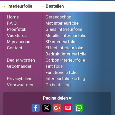
Interieurfolie
Bestellen
Home
Gereedschap
F.A.Q.
Mat interieurfolie
Proefstuk
Glans interieurfolie
Vacatures
Metallic interieurfolie
Mijn account
3D interieurfolie
Contact
Effect interieurfolie
Bedrukt interieurfolie
Dealer worden
Carbon interieurfolie
Groothandel
Tint folie
Functionele folie
Privacybeleid
Interieurfolie korting
Voorwaarden
Op bestelling
Pagina delen