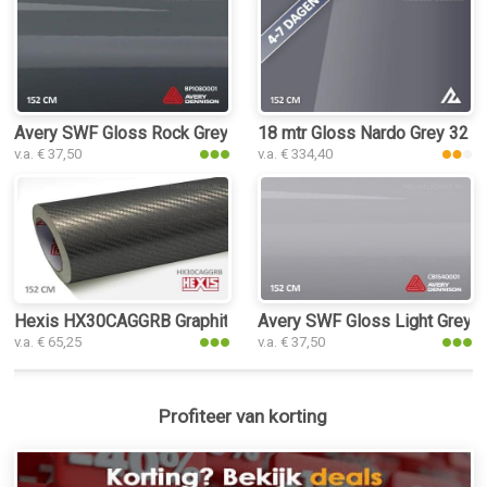
Avery SWF Gloss Rock Grey interieurfolie
18 mtr Gloss Nardo Grey 3250 
v.a. € 37,50
v.a. € 334,40
Hexis HX30CAGGRB Graphite Grey Carbon Gloss interieurfolie
Avery SWF Gloss Light Grey in
v.a. € 65,25
v.a. € 37,50
Profiteer van korting