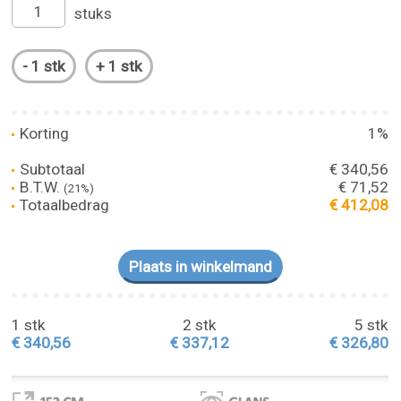
stuks
Korting
1%
Subtotaal
€ 340,56
B.T.W.
€ 71,52
(21%)
Totaalbedrag
€ 412,08
1 stk
2 stk
5 stk
€ 340,56
€ 337,12
€ 326,80