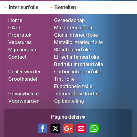
Interieurfolie
Bestellen
Home
Gereedschap
F.A.Q.
Mat interieurfolie
Proefstuk
Glans interieurfolie
Vacatures
Metallic interieurfolie
Mijn account
3D interieurfolie
Contact
Effect interieurfolie
Bedrukt interieurfolie
Dealer worden
Carbon interieurfolie
Groothandel
Tint folie
Functionele folie
Privacybeleid
Interieurfolie korting
Voorwaarden
Op bestelling
Pagina delen