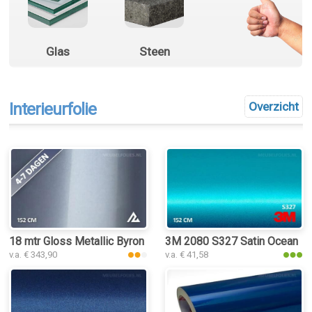
Glas
Steen
Interieurfolie
Overzicht
18 mtr Gloss Metallic Byron Bay Blue 3172 interieurfolie
3M 2080 S327 Satin Ocean Shi
v.a. € 343,90
v.a. € 41,58