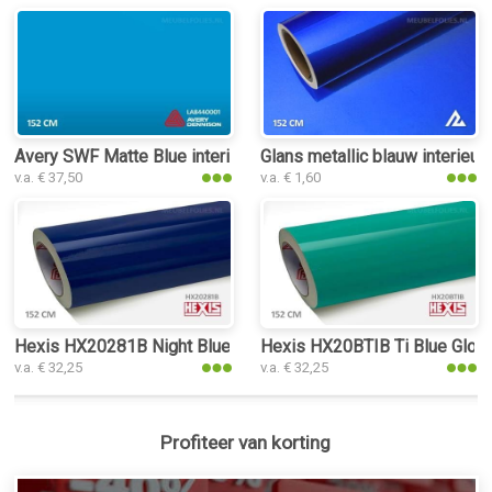
Avery SWF Matte Blue interieurfolie
Glans metallic blauw interieurf
v.a. € 37,50
v.a. € 1,60
Hexis HX20281B Night Blue Gloss interieurfolie
Hexis HX20BTIB Ti Blue Gloss 
v.a. € 32,25
v.a. € 32,25
Profiteer van korting