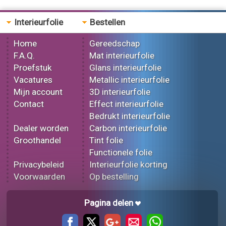
Interieurfolie
Bestellen
Home
Gereedschap
F.A.Q.
Mat interieurfolie
Proefstuk
Glans interieurfolie
Vacatures
Metallic interieurfolie
Mijn account
3D interieurfolie
Contact
Effect interieurfolie
Bedrukt interieurfolie
Dealer worden
Carbon interieurfolie
Groothandel
Tint folie
Functionele folie
Privacybeleid
Interieurfolie korting
Voorwaarden
Op bestelling
Pagina delen