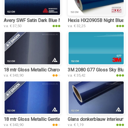
Avery SWF Satin Dark Blue Metallic interieurfolie
Hexis HX20905B Night Blue Met
v.a. € 37,50
v.a. € 32,25
18 mtr Gloss Metallic Charcoal Grey Blue 3178 interieurfolie
3M 2080 G77 Gloss Sky Blue in
v.a. € 343,90
v.a. € 35,42
18 mtr Gloss Metallic Gentian Blue 3170 interieurfolie
Glans donkerblauw interieurfol
v.a. € 343,90
v.a. € 1,19