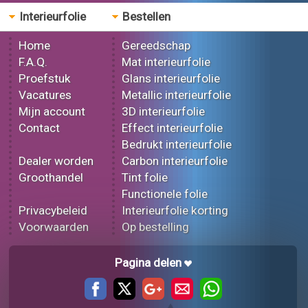
Interieurfolie
Bestellen
Home
Gereedschap
F.A.Q.
Mat interieurfolie
Proefstuk
Glans interieurfolie
Vacatures
Metallic interieurfolie
Mijn account
3D interieurfolie
Contact
Effect interieurfolie
Bedrukt interieurfolie
Dealer worden
Carbon interieurfolie
Groothandel
Tint folie
Functionele folie
Privacybeleid
Interieurfolie korting
Voorwaarden
Op bestelling
Pagina delen