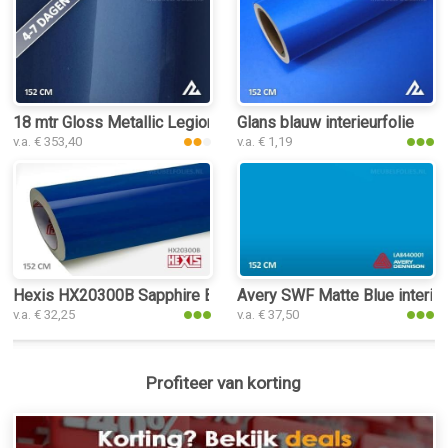
18 mtr Gloss Metallic Legion Blue 3072 interieurfolie
Glans blauw interieurfolie
v.a. € 353,40
v.a. € 1,19
Hexis HX20300B Sapphire Blue Gloss interieurfolie
Avery SWF Matte Blue interieu
v.a. € 32,25
v.a. € 37,50
Profiteer van korting