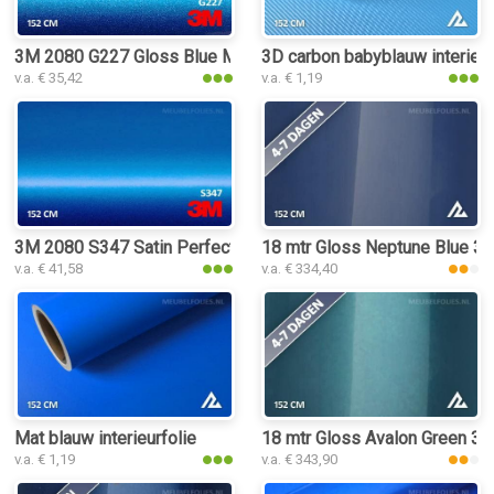
3M 2080 G227 Gloss Blue Metallic interieurfolie
3D carbon babyblauw interieur
v.a. € 35,42
v.a. € 1,19
3M 2080 S347 Satin Perfect Blue interieurfolie
18 mtr Gloss Neptune Blue 321
v.a. € 41,58
v.a. € 334,40
Mat blauw interieurfolie
18 mtr Gloss Avalon Green 319
v.a. € 1,19
v.a. € 343,90