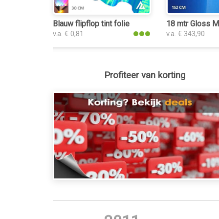
Blauw flipflop tint folie
18 mtr Gloss Me
v.a. € 0,81
v.a. € 343,90
Profiteer van korting