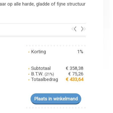
r op alle harde, gladde of fijne structuur
Korting
1%
Subtotaal
€ 358,38
B.T.W.
€ 75,26
(21%)
Totaalbedrag
€ 433,64