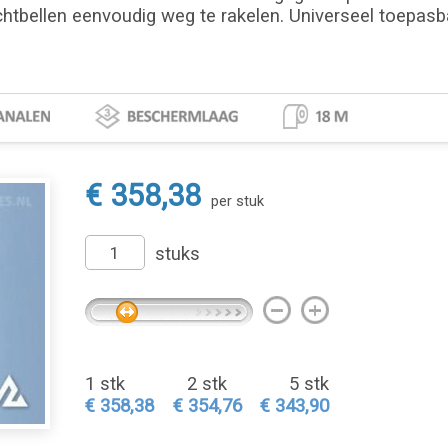
chtbellen eenvoudig weg te rakelen. Universeel toepasbaa
€ 358,38
per stuk
stuks
1 stk
2 stk
5 stk
€ 358,38
€ 354,76
€ 343,90