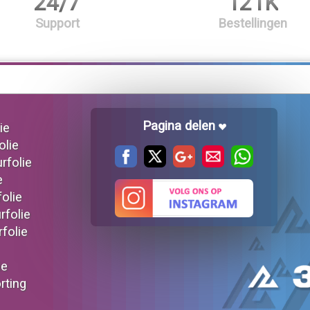
24/7
121K
Support
Bestellingen
Pagina delen
ie
olie
urfolie
e
folie
rfolie
rfolie
ie
orting