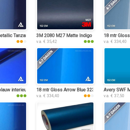
tallic Tanzanite Blue 3187 interieurfolie
3M 2080 M27 Matte Indigo interieurfolie
18 mtr Gloss
v.a. € 35,42
v.a. € 334,40
lie
blauw interieurfolie
18 mtr Gloss Arrow Blue 3239 interieurfolie
Avery SWF Ma
v.a. € 334,40
v.a. € 37,50