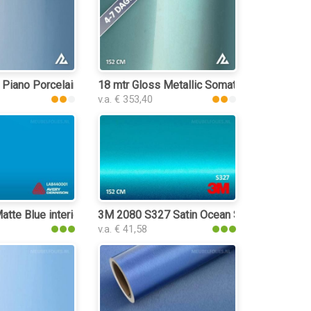
 Piano Porcelain Blue 3245 interieurfolie
18 mtr Gloss Metallic Somato Blue 3064 inte
v.a. € 353,40
tte Blue interieurfolie
3M 2080 S327 Satin Ocean Shimmer interieu
v.a. € 41,58