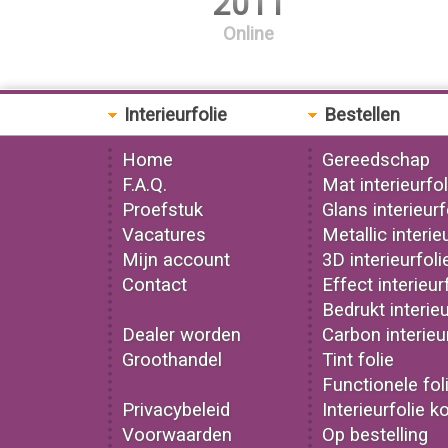
2011
Online
Interieurfolie
Bestellen
Home
Gereedschap
F.A.Q.
Mat interieurfol
Proefstuk
Glans interieurf
Vacatures
Metallic interie
Mijn account
3D interieurfoli
Contact
Effect interieur
Bedrukt interieu
Dealer worden
Carbon interieu
Groothandel
Tint folie
Functionele fol
Privacybeleid
Interieurfolie k
Voorwaarden
Op bestelling