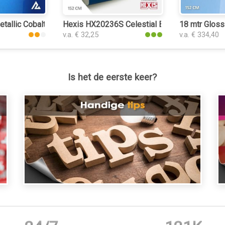
tallic Cobalt Blue 3148 interieurfolie
Hexis HX20236S Celestial Blue Satin interieur
18 mtr Gloss 
v.a. € 32,25
v.a. € 334,40
Is het de eerste keer?