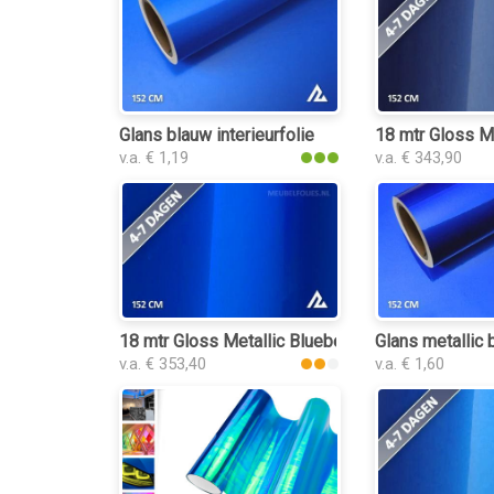
Glans blauw interieurfolie
18 mtr Gloss Me
v.a. € 1,19
v.a. € 343,90
18 mtr Gloss Metallic Blueberry 3067 interieurfo
Glans metallic 
v.a. € 353,40
v.a. € 1,60