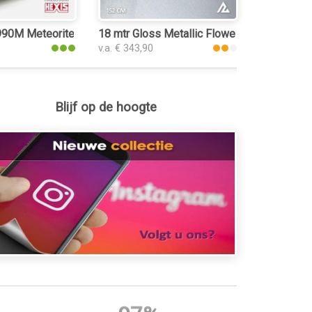
interieurfolie
0M Meteorite Grey Metal Matt interieurfolie
18 mtr Gloss Metallic Flower Silver 3190 int
v.a. € 343,90
Blijf op de hoogte