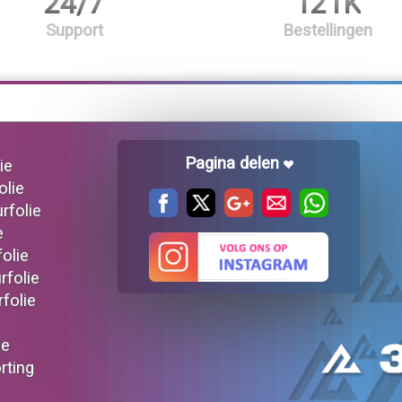
24/7
121K
Support
Bestellingen
Pagina delen
ie
olie
urfolie
e
folie
rfolie
rfolie
ie
orting