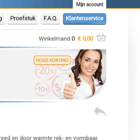
Mijn account
g
Proefstuk
F.A.Q.
Klantenservice
Winkelmand
0
€ 0,00
breed en door warmte rek- en vormbaar.