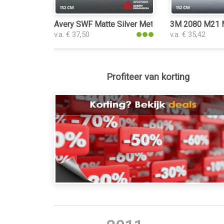
Avery SWF Matte Silver Metallic interieurfolie
3M 2080 M21 Mat
v.a. € 37,50
v.a. € 35,42
Profiteer van korting