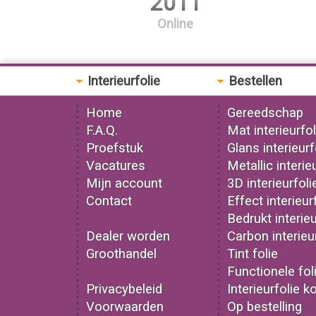
2011
Online
Interieurfolie
Bestellen
Home
Gereedschap
F.A.Q.
Mat interieurfol
Proefstuk
Glans interieurf
Vacatures
Metallic interie
Mijn account
3D interieurfoli
Contact
Effect interieur
Bedrukt interieu
Dealer worden
Carbon interieu
Groothandel
Tint folie
Functionele fol
Privacybeleid
Interieurfolie k
Voorwaarden
Op bestelling