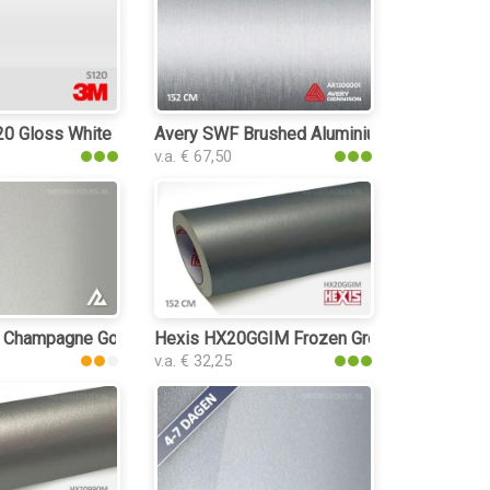
lie
 Gloss White Aluminium interieurfolie
Avery SWF Brushed Aluminium interieurfoli
v.a. € 67,50
folie
 Champagne Gold 3182 interieurfolie
Hexis HX20GGIM Frozen Grey Matt interieur
v.a. € 32,25