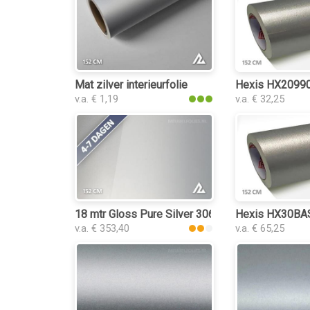
Mat zilver interieurfolie
Hexis HX20990B
v.a. € 1,19
v.a. € 32,25
18 mtr Gloss Pure Silver 3061 interieurfolie
Hexis HX30BASI
v.a. € 353,40
v.a. € 65,25