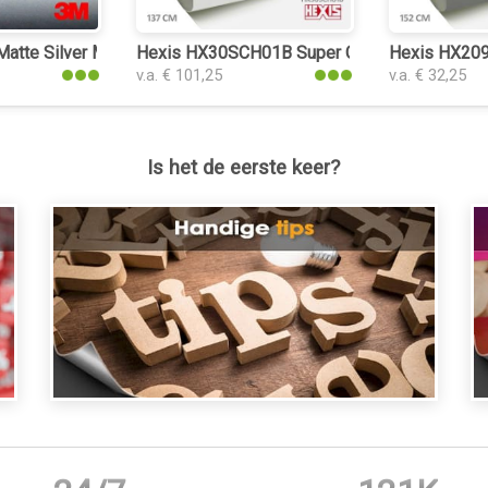
te Silver Metallic interieurfolie
Hexis HX30SCH01B Super Chrome Silver Gloss 
Hexis HX2099
v.a. € 101,25
v.a. € 32,25
Is het de eerste keer?