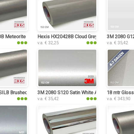
 Meteorite Grey Metal Gloss interieurfolie
Hexis HX20428B Cloud Grey Gloss interieurfo
3M 2080 G120
v.a. € 32,25
v.a. € 35,42
LB Brushed Aluminium Silver interieurfolie
3M 2080 S120 Satin White Aluminium interieur
18 mtr Gloss
v.a. € 35,42
v.a. € 343,90