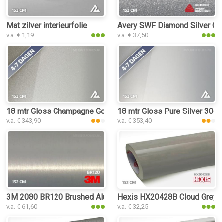
Mat zilver interieurfolie
Avery SWF Diamond Silver Glos
v.a. € 1,19
v.a. € 37,50
18 mtr Gloss Champagne Gold 3182 interieurfolie
18 mtr Gloss Pure Silver 3061 
v.a. € 343,90
v.a. € 353,40
3M 2080 BR120 Brushed Aluminium interieurfolie
Hexis HX20428B Cloud Grey Gl
v.a. € 61,60
v.a. € 32,25