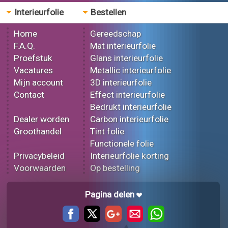
Interieurfolie
Bestellen
Home
Gereedschap
F.A.Q.
Mat interieurfolie
Proefstuk
Glans interieurfolie
Vacatures
Metallic interieurfolie
Mijn account
3D interieurfolie
Contact
Effect interieurfolie
Bedrukt interieurfolie
Dealer worden
Carbon interieurfolie
Groothandel
Tint folie
Functionele folie
Privacybeleid
Interieurfolie korting
Voorwaarden
Op bestelling
Pagina delen