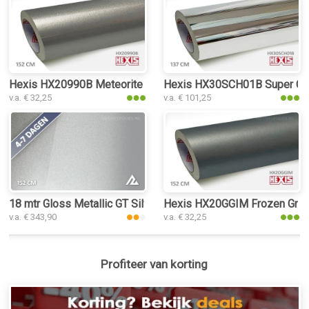
Hexis HX20990B Meteorite Grey Metal Gloss interieurfolie
Hexis HX30SCH01B Super Chrom
v.a. € 32,25
v.a. € 101,25
18 mtr Gloss Metallic GT Silver 3171 interieurfolie
Hexis HX20GGIM Frozen Grey M
v.a. € 343,90
v.a. € 32,25
Profiteer van korting