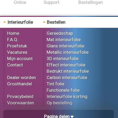
Online
Support
Bestellingen
Interieurfolie
Bestellen
Home
Gereedschap
F.A.Q.
Mat interieurfolie
Proefstuk
Glans interieurfolie
Vacatures
Metallic interieurfolie
Mijn account
3D interieurfolie
Contact
Effect interieurfolie
Bedrukt interieurfolie
Dealer worden
Carbon interieurfolie
Groothandel
Tint folie
Functionele folie
Privacybeleid
Interieurfolie korting
Voorwaarden
Op bestelling
Pagina delen