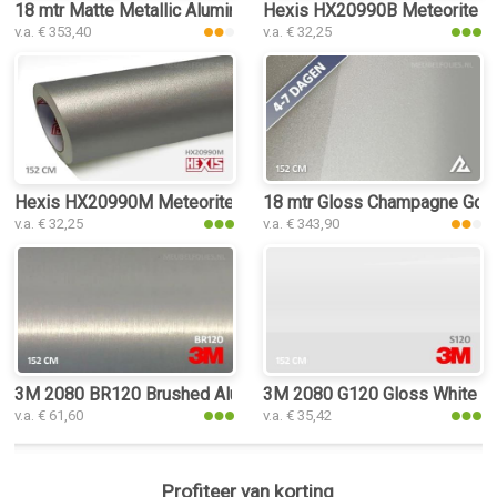
18 mtr Matte Metallic Aluminium Silver 3100 interieurfolie
Hexis HX20990B Meteorite Gre
v.a. € 353,40
v.a. € 32,25
Hexis HX20990M Meteorite Grey Metal Matt interieurfolie
18 mtr Gloss Champagne Gold 
v.a. € 32,25
v.a. € 343,90
3M 2080 BR120 Brushed Aluminium interieurfolie
3M 2080 G120 Gloss White Alu
v.a. € 61,60
v.a. € 35,42
Profiteer van korting