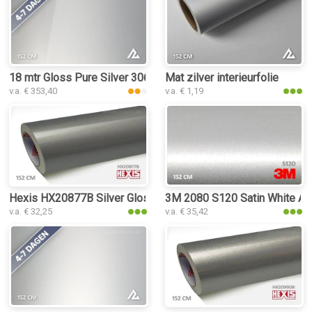
18 mtr Gloss Pure Silver 3061 interieurfolie
Mat zilver interieurfolie
v.a. € 353,40
v.a. € 1,19
Hexis HX20877B Silver Gloss interieurfolie
3M 2080 S120 Satin White Alum
v.a. € 32,25
v.a. € 35,42