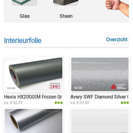
Glas
Steen
Interieurfolie
Overzicht
Hexis HX20GGIM Frozen Grey Matt interieurfolie
Avery SWF Diamond Silver Glos
v.a. € 32,25
v.a. € 37,50