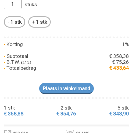
stuks
Korting
1%
Subtotaal
€ 358,38
B.T.W.
€ 75,26
(21%)
Totaalbedrag
€ 433,64
1 stk
2 stk
5 stk
€ 358,38
€ 354,76
€ 343,90