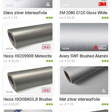
Glans zilver interieurfolie
3M 2080 G120 Gloss White Alu
v.a. € 1,19
v.a. € 35,42
Hexis HX20990B Meteorite Grey Metal Gloss interieurfolie
Avery SWF Brushed Aluminium 
v.a. € 32,25
v.a. € 67,50
Hexis HX30BASILB Brushed Aluminium Silver interieurfolie
Mat zilver interieurfolie
v.a. € 65,25
v.a. € 1,19