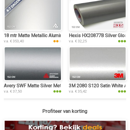
18 mtr Matte Metallic Aluminium Silver 3100 interieurfolie
Hexis HX20877B Silver Gloss i
v.a. € 353,40
v.a. € 32,25
Avery SWF Matte Silver Metallic interieurfolie
3M 2080 S120 Satin White Alum
v.a. € 37,50
v.a. € 35,42
Profiteer van korting