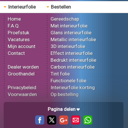
Interieurfolie
Bestellen
Home
Gereedschap
F.A.Q.
Mat interieurfolie
Proefstuk
Glans interieurfolie
Vacatures
Metallic interieurfolie
Mijn account
3D interieurfolie
Contact
Effect interieurfolie
Bedrukt interieurfolie
Dealer worden
Carbon interieurfolie
Groothandel
Tint folie
Functionele folie
Privacybeleid
Interieurfolie korting
Voorwaarden
Op bestelling
Pagina delen