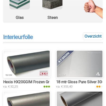
Glas
Steen
Interieurfolie
Overzicht
Hexis HX20GGIM Frozen Grey Matt interieurfolie
18 mtr Gloss Pure Silver 3061 
v.a. € 32,25
v.a. € 353,40