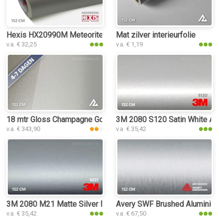
Hexis HX20990M Meteorite Grey Metal Matt interieurfolie
Mat zilver interieurfolie
v.a. € 32,25
v.a. € 1,19
18 mtr Gloss Champagne Gold 3182 interieurfolie
3M 2080 S120 Satin White Alum
v.a. € 343,90
v.a. € 35,42
3M 2080 M21 Matte Silver Metallic interieurfolie
Avery SWF Brushed Aluminium 
v.a. € 35,42
v.a. € 67,50