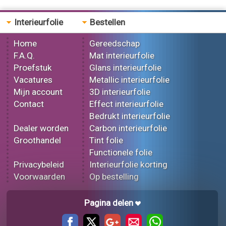
Interieurfolie
Bestellen
Home
Gereedschap
F.A.Q.
Mat interieurfolie
Proefstuk
Glans interieurfolie
Vacatures
Metallic interieurfolie
Mijn account
3D interieurfolie
Contact
Effect interieurfolie
Bedrukt interieurfolie
Dealer worden
Carbon interieurfolie
Groothandel
Tint folie
Functionele folie
Privacybeleid
Interieurfolie korting
Voorwaarden
Op bestelling
Pagina delen