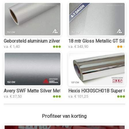
Geborsteld aluminium zilver interieurfolie
18 mtr Gloss Metallic GT Silve
v.a. € 1,40
v.a. € 343,90
Avery SWF Matte Silver Metallic interieurfolie
Hexis HX30SCH01B Super Chrom
v.a. € 37,50
v.a. € 101,25
Profiteer van korting