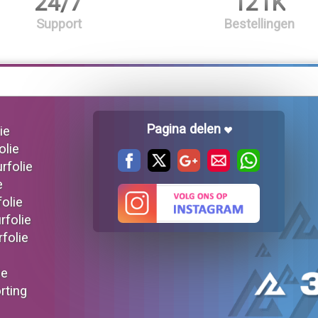
24/7
121K
Support
Bestellingen
Pagina delen
ie
olie
urfolie
e
folie
rfolie
rfolie
ie
orting