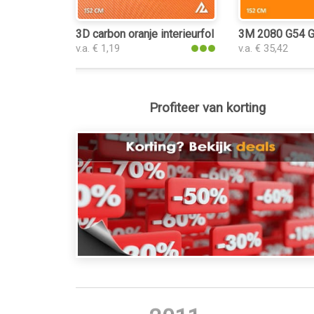
3D carbon oranje interieurfolie
3M 2080 G54 Gl
v.a. € 1,19
v.a. € 35,42
Profiteer van korting