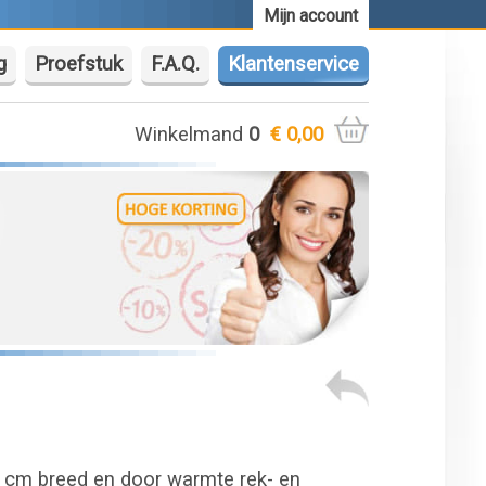
Mijn account
g
Proefstuk
F.A.Q.
Klantenservice
Winkelmand
0
€ 0,00
2 cm breed en door warmte rek- en