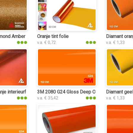
lie
ond Amber Gloss interieurfolie
Oranje tint folie
Diamant oranj
v.a. € 0,72
v.a. € 1,33
ie
je interieurfolie
3M 2080 G24 Gloss Deep Orange interieurfoli
Diamant geel 
v.a. € 35,42
v.a. € 1,33