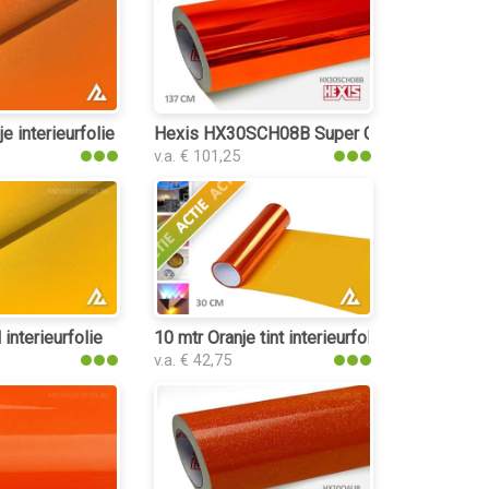
e interieurfolie
Hexis HX30SCH08B Super Chrome Orange Gl
v.a. € 101,25
e
interieurfolie
10 mtr Oranje tint interieurfolie
v.a. € 42,75