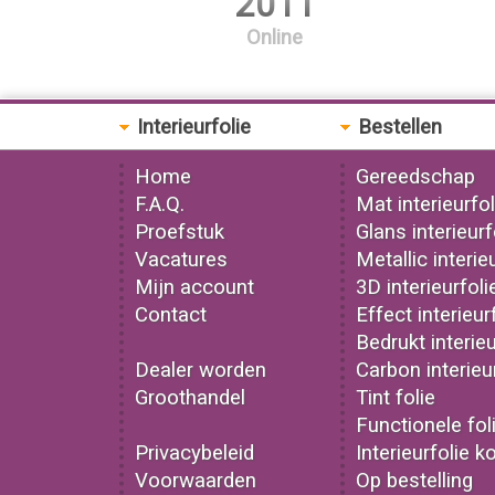
2011
Online
Interieurfolie
Bestellen
Home
Gereedschap
F.A.Q.
Mat interieurfol
Proefstuk
Glans interieurf
Vacatures
Metallic interie
Mijn account
3D interieurfoli
Contact
Effect interieur
Bedrukt interieu
Dealer worden
Carbon interieu
Groothandel
Tint folie
Functionele fol
Privacybeleid
Interieurfolie k
Voorwaarden
Op bestelling