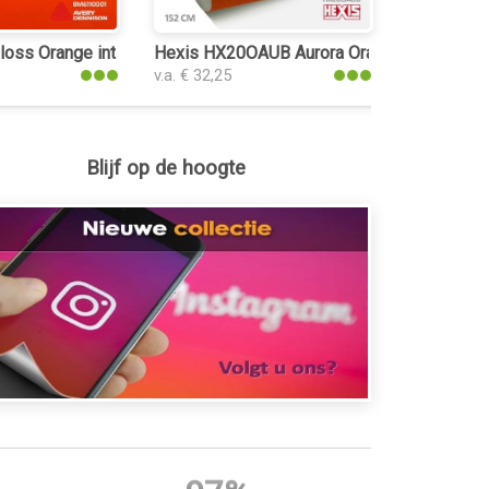
olie
oss Orange interieurfolie
Hexis HX20OAUB Aurora Orange Gloss interi
v.a. € 32,25
Blijf op de hoogte