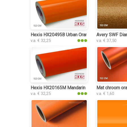
Hexis HX20495B Urban Orange Gloss interieurfo
Avery SWF Diam
v.a. € 32,25
v.a. € 37,50
Hexis HX20165M Mandarin Red Matt interieurfol
Mat chroom oran
v.a. € 32,25
v.a. € 1,60