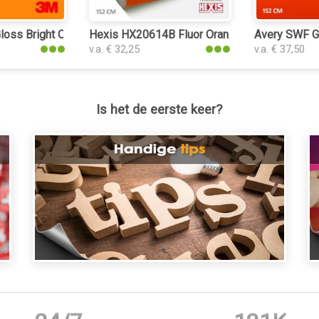
oss Bright Orange interieurfolie
Hexis HX20614B Fluor Orange Gloss interieurf
Avery SWF Gl
v.a. € 32,25
v.a. € 37,50
Is het de eerste keer?