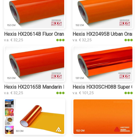
Hexis HX20614B Fluor Orange Gloss interieurfolie
Hexis HX20495B Urban Orange 
v.a. € 32,25
v.a. € 32,25
Hexis HX20165B Mandarin Red Gloss interieurfolie
Hexis HX30SCH08B Super Chro
v.a. € 32,25
v.a. € 101,25