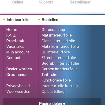
Online
Support
Bestellingen
Interieurfolie
Bestellen
Home
Gereedschap
F.A.Q.
Mat interieurfolie
Proefstuk
Glans interieurfolie
Vacatures
Metallic interieurfolie
Mijn account
3D interieurfolie
Contact
Effect interieurfolie
Bedrukt interieurfolie
Dealer worden
Carbon interieurfolie
Groothandel
Tint folie
Functionele folie
Privacybeleid
Interieurfolie korting
Voorwaarden
Op bestelling
Pagina delen