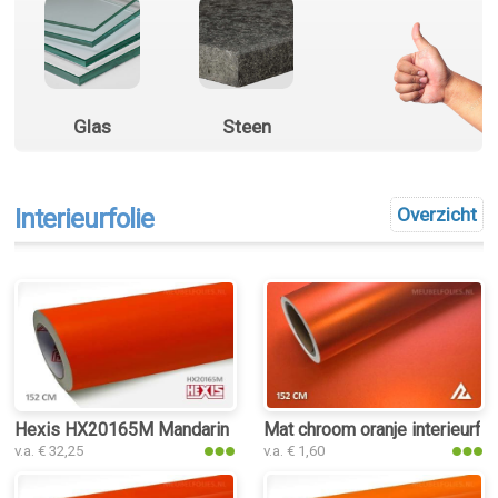
Glas
Steen
Interieurfolie
Overzicht
Hexis HX20165M Mandarin Red Matt interieurfolie
Mat chroom oranje interieurfol
v.a. € 32,25
v.a. € 1,60