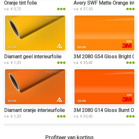
Oranje tint folie
Avery SWF Matte Orange interi
v.a. € 0,72
v.a. € 37,50
Diamant geel interieurfolie
3M 2080 G54 Gloss Bright Oran
v.a. € 1,33
v.a. € 35,42
Diamant oranje interieurfolie
3M 2080 G14 Gloss Burnt Orang
v.a. € 1,33
v.a. € 35,42
Profiteer van korting