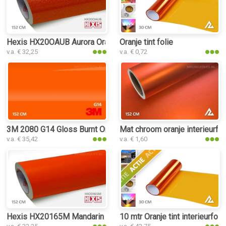
Hexis HX20OAUB Aurora Orange Gloss interieurfolie
Oranje tint folie
v.a. € 32,25
v.a. € 0,72
3M 2080 G14 Gloss Burnt Orange interieurfolie
Mat chroom oranje interieurfol
v.a. € 35,42
v.a. € 1,60
Hexis HX20165M Mandarin Red Matt interieurfolie
10 mtr Oranje tint interieurfoli