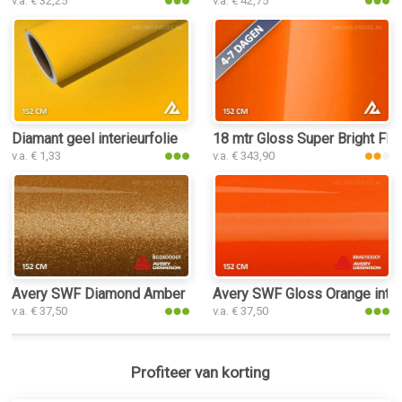
v.a. € 32,25
v.a. € 42,75
Diamant geel interieurfolie
18 mtr Gloss Super Bright Fla
v.a. € 1,33
v.a. € 343,90
Avery SWF Diamond Amber Gloss interieurfolie
Avery SWF Gloss Orange interi
v.a. € 37,50
v.a. € 37,50
Profiteer van korting