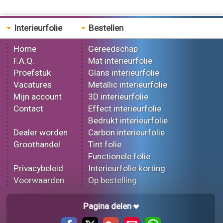
Interieurfolie
Bestellen
Home
Gereedschap
F.A.Q.
Mat interieurfolie
Proefstuk
Glans interieurfolie
Vacatures
Metallic interieurfolie
Mijn account
3D interieurfolie
Contact
Effect interieurfolie
Bedrukt interieurfolie
Dealer worden
Carbon interieurfolie
Groothandel
Tint folie
Functionele folie
Privacybeleid
Interieurfolie korting
Voorwaarden
Op bestelling
Pagina delen