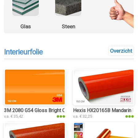
Glas
Steen
Interieurfolie
Overzicht
3M 2080 G54 Gloss Bright Orange interieurfolie
Hexis HX20165B Mandarin Red 
v.a. € 35,42
v.a. € 32,25