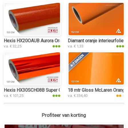
Hexis HX20OAUB Aurora Orange Gloss interieurfolie
Diamant oranje interieurfolie
v.a. € 32,25
v.a. € 1,33
Hexis HX30SCH08B Super Chrome Orange Gloss interieurfoli
18 mtr Gloss McLaren Orange 3
v.a. € 101,25
v.a. € 334,40
Profiteer van korting