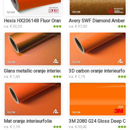
Hexis HX20614B Fluor Orange Gloss interieurfolie
Avery SWF Diamond Amber Glos
v.a. € 32,25
v.a. € 37,50
Glans metallic oranje interieurfolie
3D carbon oranje interieurfolie
v.a. € 1,60
v.a. € 1,19
Mat oranje interieurfolie
3M 2080 G24 Gloss Deep Orang
v.a. € 1,19
v.a. € 35,42