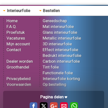
Interieurfolie
Bestellen
Home
Gereedschap
F.A.Q.
Mat interieurfolie
Proefstuk
Glans interieurfolie
Vacatures
Metallic interieurfolie
Mijn account
3D interieurfolie
Contact
Effect interieurfolie
Bedrukt interieurfolie
Dealer worden
Carbon interieurfolie
Groothandel
Tint folie
Functionele folie
Privacybeleid
Interieurfolie korting
Voorwaarden
Op bestelling
Pagina delen