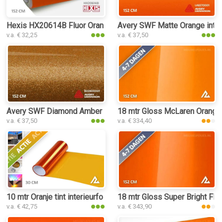
Hexis HX20614B Fluor Orange Gloss interieurfolie
Avery SWF Matte Orange interi
v.a. € 32,25
v.a. € 37,50
Avery SWF Diamond Amber Gloss interieurfolie
18 mtr Gloss McLaren Orange 3
v.a. € 37,50
v.a. € 334,40
10 mtr Oranje tint interieurfolie
18 mtr Gloss Super Bright Fla
v.a. € 42,75
v.a. € 343,90