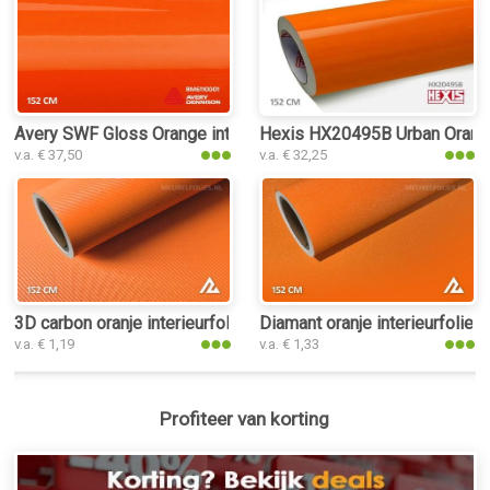
Avery SWF Gloss Orange interieurfolie
Hexis HX20495B Urban Orange 
v.a. € 37,50
v.a. € 32,25
3D carbon oranje interieurfolie
Diamant oranje interieurfolie
v.a. € 1,19
v.a. € 1,33
Profiteer van korting