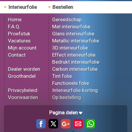
Interieurfolie
Bestellen
Home
Gereedschap
F.A.Q.
Mat interieurfolie
Proefstuk
Glans interieurfolie
Vacatures
Metallic interieurfolie
Mijn account
3D interieurfolie
Contact
Effect interieurfolie
Bedrukt interieurfolie
Dealer worden
Carbon interieurfolie
Groothandel
Tint folie
Functionele folie
Privacybeleid
Interieurfolie korting
Voorwaarden
Op bestelling
Pagina delen