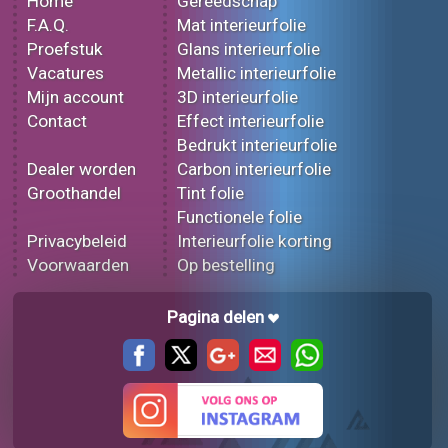
Home
Gereedschap
F.A.Q.
Mat interieurfolie
Proefstuk
Glans interieurfolie
Vacatures
Metallic interieurfolie
Mijn account
3D interieurfolie
Contact
Effect interieurfolie
Bedrukt interieurfolie
Dealer worden
Carbon interieurfolie
Groothandel
Tint folie
Functionele folie
Privacybeleid
Interieurfolie korting
Voorwaarden
Op bestelling
Pagina delen