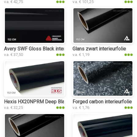
v.a. € 42,75
v.a. € 101,25
Avery SWF Gloss Black interieurfolie
Glans zwart interieurfolie
v.a. € 37,50
v.a. € 1,19
Hexis HX20NPRM Deep Black Matt interieurfolie
Forged carbon interieurfolie
v.a. € 32,25
v.a. € 1,76