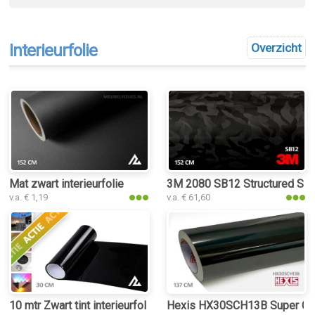
Interieurfolie
Overzicht
Mat zwart interieurfolie
3M 2080 SB12 Structured Shad
v.a. € 1,19
v.a. € 61,60
10 mtr Zwart tint interieurfolie
Hexis HX30SCH13B Super Chro