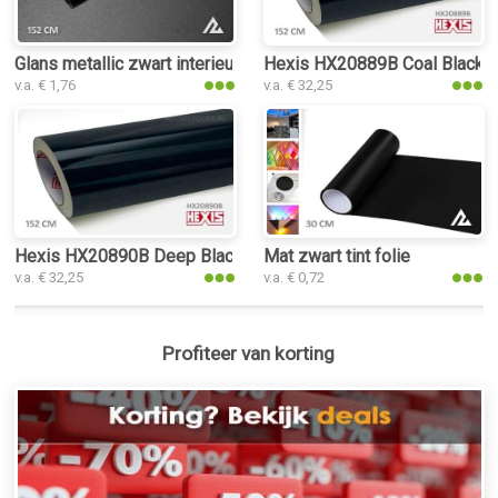
Glans metallic zwart interieurfolie
Hexis HX20889B Coal Black Gl
v.a. € 1,76
v.a. € 32,25
Hexis HX20890B Deep Black Gloss interieurfolie
Mat zwart tint folie
v.a. € 32,25
v.a. € 0,72
Profiteer van korting