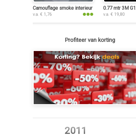
Camouflage smoke interieurfolie
0.77 mtr 3M G1
v.a. € 1,76
v.a. € 19,80
Profiteer van korting
2011