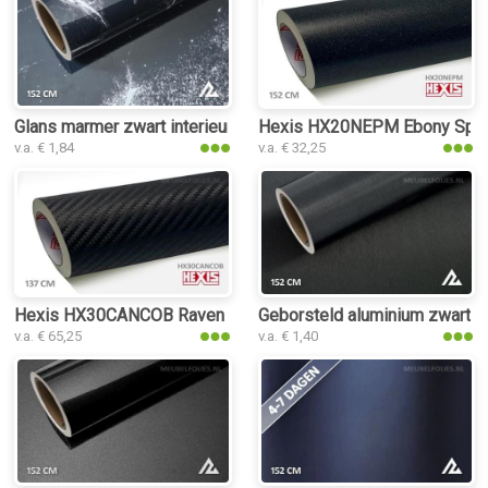
Glans marmer zwart interieurfolie
Hexis HX20NEPM Ebony Sparkle
v.a. € 1,84
v.a. € 32,25
Hexis HX30CANCOB Raven Black Carbon interieurfolie
Geborsteld aluminium zwart int
v.a. € 65,25
v.a. € 1,40