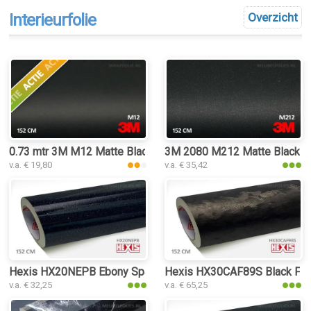
Interieurfolie
Overzicht
0.73 mtr 3M M12 Matte Black
3M 2080 M212 Matte Black Meta
v.a. € 19,80
v.a. € 35,42
Hexis HX20NEPB Ebony Sparkle Black Gloss interieurfolie
Hexis HX30CAF89S Black Forge
v.a. € 32,25
v.a. € 65,25