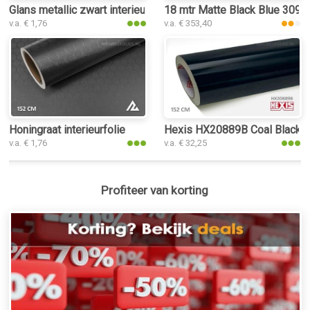
Glans metallic zwart interieurfolie
18 mtr Matte Black Blue 3092 i
v.a. € 1,76
v.a. € 353,40
Honingraat interieurfolie
Hexis HX20889B Coal Black Gl
v.a. € 1,76
v.a. € 32,25
Profiteer van korting