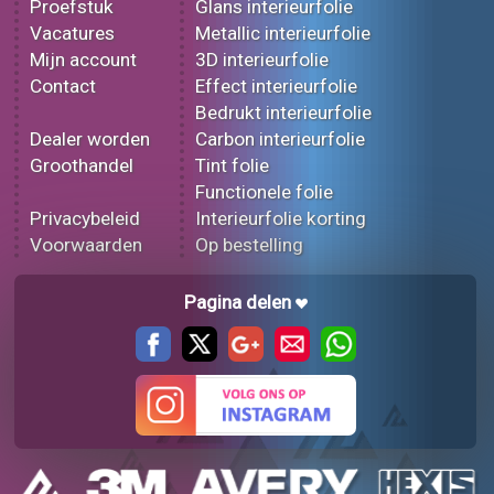
Proefstuk
Glans interieurfolie
Vacatures
Metallic interieurfolie
Mijn account
3D interieurfolie
Contact
Effect interieurfolie
Bedrukt interieurfolie
Dealer worden
Carbon interieurfolie
Groothandel
Tint folie
Functionele folie
Privacybeleid
Interieurfolie korting
Voorwaarden
Op bestelling
Pagina delen