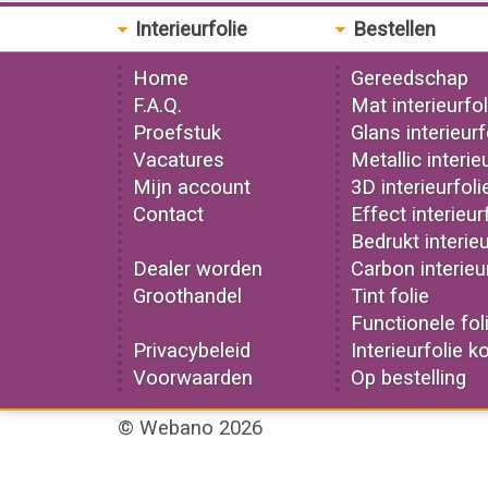
Interieurfolie
Bestellen
Home
Gereedschap
F.A.Q.
Mat interieurfol
Proefstuk
Glans interieurf
Vacatures
Metallic interie
Mijn account
3D interieurfoli
Contact
Effect interieur
Bedrukt interieu
Dealer worden
Carbon interieu
Groothandel
Tint folie
Functionele fol
Privacybeleid
Interieurfolie k
Voorwaarden
Op bestelling
© Webano 2026