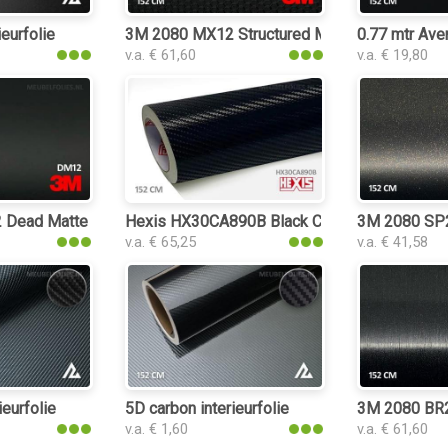
folie
ieurfolie
3M 2080 MX12 Structured Matrix Black interie
0.77 mtr Ave
v.a. € 61,60
v.a. € 19,80
ead Matte Black interieurfolie
Hexis HX30CA890B Black Carbon Gloss interie
3M 2080 SP24
v.a. € 65,25
v.a. € 41,58
ieurfolie
5D carbon interieurfolie
3M 2080 BR21
v.a. € 1,60
v.a. € 61,60