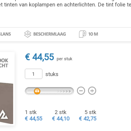
t tinten van koplampen en achterlichten. De tint folie t
€ 44,55
per stuk
stuks
1 stk
2 stk
5 stk
€ 44,55
€ 44,10
€ 42,75