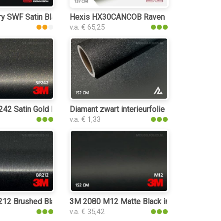
urfolie
ry SWF Satin Black
Hexis HX30CANCOB Raven Black Carbon inte
v.a. € 65,25
urfolie
2 Satin Gold Dust Black interieurfolie
Diamant zwart interieurfolie
v.a. € 1,33
2 Brushed Black Metallic interieurfolie
3M 2080 M12 Matte Black interieurfolie
v.a. € 35,42