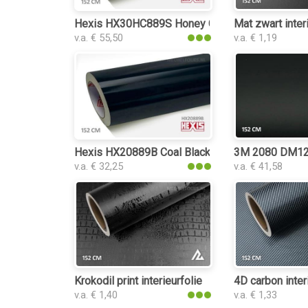
Hexis HX30HC889S Honey Comb Black interieur
Mat zwart inter
v.a. € 55,50
v.a. € 1,19
Hexis HX20889B Coal Black Gloss interieurfolie
3M 2080 DM12 D
v.a. € 32,25
v.a. € 41,58
Krokodil print interieurfolie
4D carbon inter
v.a. € 1,40
v.a. € 1,33