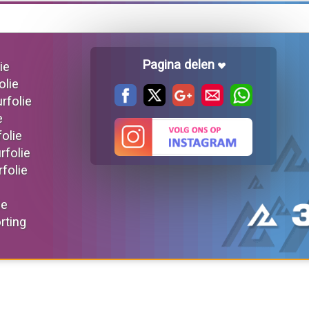
Pagina delen
ie
olie
urfolie
e
folie
rfolie
rfolie
ie
orting